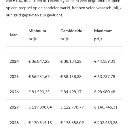
van €100, maar toen de recente grafieken veel begonnen te lijken
op een zeepbel op de aandelenmarkt, hebben velen waarschijnlijk
hun geld gepakt en zijn gevlucht.
Minimum
Gemiddelde
Maximum
Jaar
prijs
prijs
prijs
2024
€ 36.847,22
€ 38.134,22
€ 44.159,01
2025
€ 56.251,67
€ 58.158,38
€ 63.737,78
2026
€ 81.590,25
€ 84.498,17
€ 98.680,48
2027
€ 119.398,84
€ 122.778,77
€ 140.745,31
2028
€ 170.514,15
€ 176.653,09
€ 202.483,26