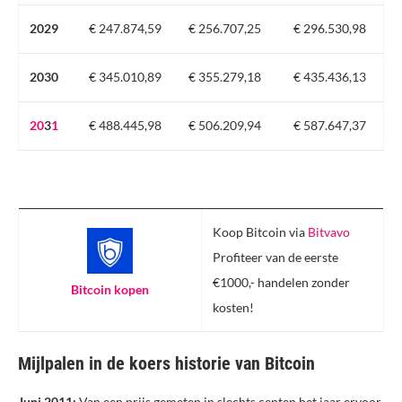
2029
€ 247.874,59
€ 256.707,25
€ 296.530,98
2030
€ 345.010,89
€ 355.279,18
€ 435.436,13
20
3
1
€ 488.445,98
€ 506.209,94
€ 587.647,37
Koop Bitcoin via
Bitvavo
Profiteer van de eerste
€1000,- handelen zonder
Bitcoin kopen
kosten!
Mijlpalen in de koers historie van Bitcoin
Juni 2011:
Van een prijs gemeten in slechts centen het jaar ervoor,