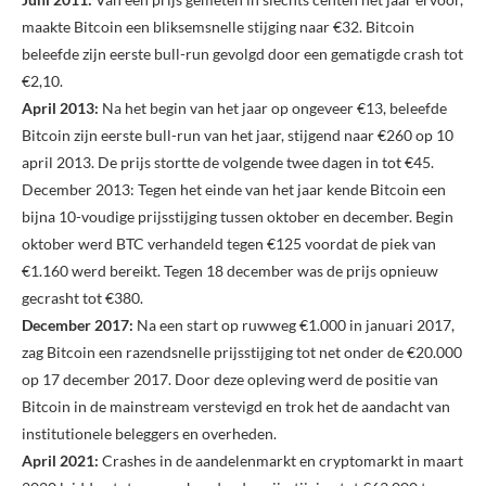
maakte Bitcoin een bliksemsnelle stijging naar €32. Bitcoin
beleefde zijn eerste bull-run gevolgd door een gematigde crash tot
€2,10.
April 2013:
Na het begin van het jaar op ongeveer €13, beleefde
Bitcoin zijn eerste bull-run van het jaar, stijgend naar €260 op 10
april 2013. De prijs stortte de volgende twee dagen in tot €45.
December 2013: Tegen het einde van het jaar kende Bitcoin een
bijna 10-voudige prijsstijging tussen oktober en december. Begin
oktober werd BTC verhandeld tegen €125 voordat de piek van
€1.160 werd bereikt. Tegen 18 december was de prijs opnieuw
gecrasht tot €380.
December 2017:
Na een start op ruwweg €1.000 in januari 2017,
zag Bitcoin een razendsnelle prijsstijging tot net onder de €20.000
op 17 december 2017. Door deze opleving werd de positie van
Bitcoin in de mainstream verstevigd en trok het de aandacht van
institutionele beleggers en overheden.
April 2021:
Crashes in de aandelenmarkt en cryptomarkt in maart