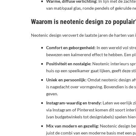
Warme, diffuse verlichting:
In lijn met de zacht
van mat/opaal glas, ronde pendels of gekrulde n
Waarom is neotenic design zo populair
Neotenic design verovert de laatste jaren de harten van i
Comfort en geborgenheid:
In een wereld vol st
bewezen een kalmerend effect te hebben. Een pl
Positiviteit en nostalgie:
Neotenic interieurs spr
huis op een speelkamer gaat lijken, geeft deze st
Uniek en persoonlijk:
Omdat neotenic design afwi
is nagedacht over vormgeving. Bovendien is de st
geven.
Instagram-waardig en trendy:
Laten we eerlijk z
via Instagram of Pinterest komen dit soort interi
(van budgetwinkels tot designlabels) spelen hier
Mix van modern en gezellig:
Neotenic design bew
juist de combi van een moderne basis met een pa