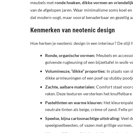
meubels met
ronde hoeken, dikke vormen en vriendelij
van de afgelopen jaren. Waar minimalisme soms koel en a
dat modern oogt, maar vooral benaderbaar en gezellig a
Kenmerken van neotenic design
Hoe herken je neotenic design in een interieur? De stij
Ronde, organische vormen:
Meubels en accessoir
golvende rugleuning of een bijzettafel in wolk-vo
Volumineuze, “dikke” proporties:
In plaats van 
dikke armleuningen of een poef op stubby pootjes
Zachte, aaibare materialen:
Comfort staat vooro
raken
. Deze texturen versterken het knuffelbare
Pasteltinten en warme kleuren:
Het kleurenpalet
neutrale tinten als beige, crème of zand. Felle 
Speelse, bijna cartoonachtige uitstraling:
Veel de
speelgoedbeesten, of vazen met grillige vormen.