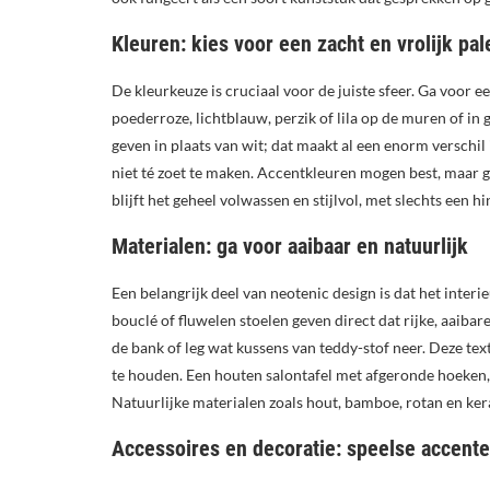
Kleuren: kies voor een zacht en vrolijk pal
De kleurkeuze is cruciaal voor de juiste sfeer. Ga voor e
poederroze, lichtblauw, perzik of lila op de muren of i
geven in plaats van wit; dat maakt al een enorm versch
niet té zoet te maken. Accentkleuren mogen best, maar g
blijft het geheel volwassen en stijlvol, met slechts een h
Materialen: ga voor aaibaar en natuurlijk
Een belangrijk deel van neotenic design is dat het interi
bouclé of fluwelen stoelen geven direct dat rijke, aaiba
de bank of leg wat kussens van teddy-stof neer. Deze t
te houden. Een houten salontafel met afgeronde hoeken, 
Natuurlijke materialen zoals hout, bamboe, rotan en ker
Accessoires en decoratie: speelse accent