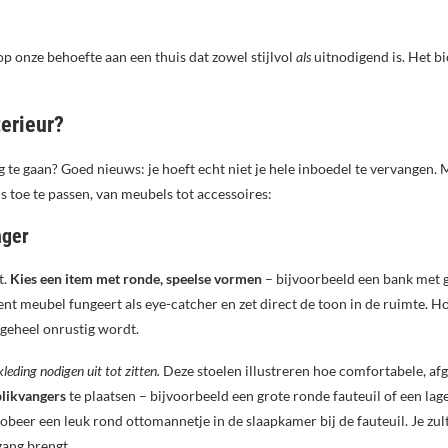
p onze behoefte aan een thuis dat zowel stijlvol
als
uitnodigend is. Het bi
terieur?
te gaan? Goed nieuws: je hoeft echt niet je hele inboedel te vervangen. M
is toe te passen, van meubels tot accessoires:
nger
t.
Kies een item met ronde, speelse vormen
– bijvoorbeeld een bank met g
ent meubel fungeert als eye-catcher en zet direct de toon in de ruimte. H
 geheel onrustig wordt.
eding nodigen uit tot zitten.
Deze stoelen illustreren hoe comfortabele, af
blikvangers
te plaatsen – bijvoorbeeld een grote ronde fauteuil of een lage
beer een leuk rond ottomannetje in de slaapkamer bij de fauteuil. Je zult 
gang brengt.