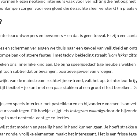
e vormen kiezen neotenic interieurs vaak voor verlichting die het oog n
eonlampen zorgen voor een gloed die de zachte sfeer versterkt (in plaats
?
nterieurontwerpers en bewoners – en dat is geen toeval. Er zijn een aanta
ress en schermen verlangen we thuis naar een gevoel van veiligheid en o
ompe bank of stoere fauteuil met teddy-bekleding straalt
“kom lekker zitt
eken ons innerlijke kind aan. De bijna speelgoedachtige meubels wekken e
ijl toch subtiel dat onbevangen, positieve gevoel van vroeger.
jkt van de mainstream rechte-lijnen-trend, valt het op. Je interieur krijg
ijl flexibel – je kunt met een paar stukken al een groot effect bereiken. D
ijn, een speels interieur met pastelkleuren en bijzondere vormen is ontze
eurs vaak tegen. Elk hoekje krijgt iets
Instagram-waardigs
door de bijzonde
op in met neotenic-achtige collecties.
ijst dat modern en gezellig hand in hand kunnen gaan. Je hoeft strakke mi
ar ronde, vrolijke elementen maakt het interessant. Het is een frisse teg