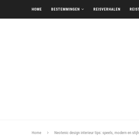
HOME
BESTEMMINGEN
REISVERHALEN
REIS
Home
Neotenic design interieur tips: speels, modern en stij