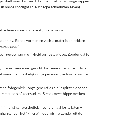
iet prikkelt maar kalmeert. Lampen met bolvormige kappen
 van harde spotlights die scherpe schaduwen geven).
l redenen waarom deze stijl zo in trek is:
ntspanning. Ronde vormen en zachte materialen hebben
en en ontspan”
en gevoel van vrolijkheid en nostalgie op. Zonder dat je
t meteen een eigen gezicht. Bezoekers zien direct dat er
at maakt het makkelijk om je persoonlijke twist eraan te
ttend fotogeniek. Jonge generaties die inspiratie opdoen
re meubels of accessoires. Steeds meer hippe merken
nimalistische esthetiek niet helemaal los te laten –
enhanger van het “killere” modernisme, zonder uit de