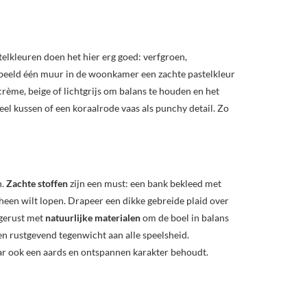
telkleuren doen het hier erg goed: verfgroen,
oorbeeld één muur in de woonkamer een zachte pastelkleur
crème, beige of lichtgrijs om balans te houden en het
el kussen of een koraalrode vaas als punchy detail. Zo
n.
Zachte stoffen
zijn een must: een bank bekleed met
rheen wilt lopen. Drapeer een dikke gebreide plaid over
 gerust met
natuurlijke materialen
om de boel in balans
en rustgevend tegenwicht aan alle speelsheid.
aar ook een aards en ontspannen karakter behoudt.