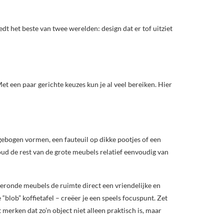
edt het beste van twee werelden: design dat er tof uitziet
et een paar gerichte keuzes kun je al veel bereiken. Hier
ebogen vormen, een fauteuil op dikke pootjes of een
oud de rest van de grote meubels relatief eenvoudig van
geronde meubels de ruimte direct een vriendelijke en
 “blob” koffietafel – creëer je een speels focuspunt. Zet
merken dat zo’n object niet alleen praktisch is, maar