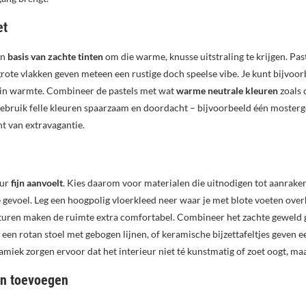
et
en
basis van zachte tinten
om die warme, knusse uitstraling te krijgen. Pas
n grote vlakken geven meteen een rustige doch speelse vibe. Je kunt bijv
il in warmte. Combineer de pastels met wat
warme neutrale kleuren
zoals 
ebruik felle kleuren spaarzaam en doordacht – bijvoorbeeld één mosterge
int van extravagantie.
eur
fijn aanvoelt
. Kies daarom voor materialen die uitnodigen tot aanrake
re gevoel. Leg een hoogpolig vloerkleed neer waar je met blote voeten ove
exturen maken de ruimte extra comfortabel. Combineer het zachte geweld
een rotan stoel met gebogen lijnen, of keramische bijzettafeltjes geven e
amiek zorgen ervoor dat het interieur niet té kunstmatig of zoet oogt, m
en toevoegen