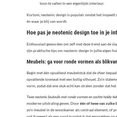
toon te vallen in een eigentijds interieur.
Kortom, neotenic design is populair omdat het inspeelt o
én waar je blij van wordt.
Hoe pas je neotenic design toe in je in
Enthousiast geworden om zelf met deze trend aan de slag 
zijn praktische tips om neotenic design in jullie eigen hu
Meubels: ga voor ronde vormen als blikva
Begin met één opvallend meubelstuk dat de sfeer bepaal
opvallende loveseat met een bollig silhouet. Zo’n statem
vorm, zodat dat ene stuk echt kan stralen zonder dat het
Twee neotenic fauteuils met ronde vormen en zachte teddy-bekl
moderne uitstraling geven. Door
één of twee van zulke 
zo’n meubel in de woonkamer als centraal element, of pro
ook fungeert als een soort kunststuk dat gesprekken op 