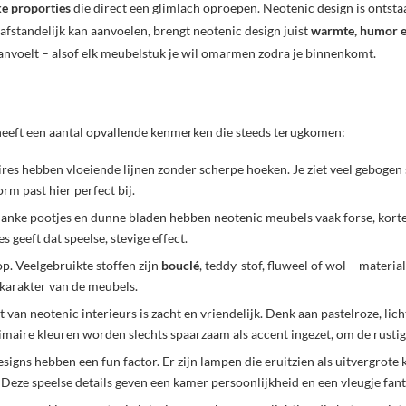
ke proporties
die direct een glimlach oproepen. Neotenic design is ontstaan
fstandelijk kan aanvoelen, brengt neotenic design juist
warmte, humor e
anvoelt – alsof elk meubelstuk je wil omarmen zodra je binnenkomt.
l heeft een aantal opvallende kenmerken die steeds terugkomen:
es hebben vloeiende lijnen zonder scherpe hoeken. Je ziet veel gebogen
rm past hier perfect bij.
slanke pootjes en dunne bladen hebben neotenic meubels vaak forse, kort
 geeft dat speelse, stevige effect.
p. Veelgebruikte stoffen zijn
bouclé
, teddy-stof, fluweel of wol – material
 karakter van de meubels.
 van neotenic interieurs is zacht en vriendelijk. Denk aan pastelroze, li
primaire kleuren worden slechts spaarzaam als accent ingezet, om de rustig
signs hebben een fun factor. Er zijn lampen die eruitzien als uitvergrote
 Deze speelse details geven een kamer persoonlijkheid en een vleugje fant