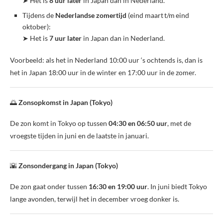
➤ Het is
8 uur later
in Japan dan in Nederland.
Tijdens de
Nederlandse zomertijd
(eind maart t/m eind
oktober):
➤ Het is
7 uur later
in Japan dan in Nederland.
Voorbeeld: als het in Nederland 10:00 uur ‘s ochtends is, dan is
het in Japan 18:00 uur in de winter en 17:00 uur in de zomer.
🌅
Zonsopkomst in Japan (Tokyo)
De zon komt in Tokyo op tussen
04:30 en 06:50 uur
, met de
vroegste tijden in juni en de laatste in januari.
🌇
Zonsondergang in Japan (Tokyo)
De zon gaat onder tussen
16:30 en 19:00 uur
. In juni biedt Tokyo
lange avonden, terwijl het in december vroeg donker is.