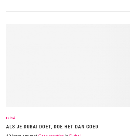
Dubai
ALS JE DUBAI DOET, DOE HET DAN GOED
12 jaren ago met
Geen reacties
in
Dubai