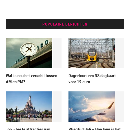
POPULAIRE BERICHTEN
Wat is nou het verschil tussen
Dagretour: een NS dagkaart
AM en PM?
voor 19 euro
Top 5 beste attracties van
Vliegtijd Bali – Hoe lang is het