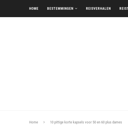
HOME
BESTEMMINGEN
REISVERHALEN
REIS
Home
10 pittige korte kapsels voor 50 en 60 plus dames