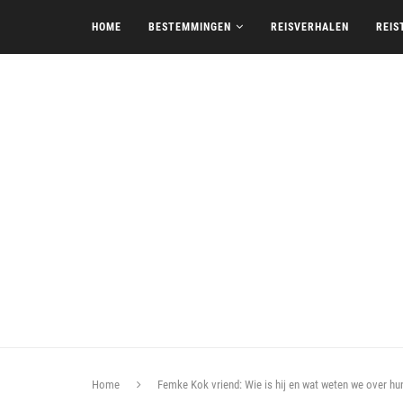
HOME
BESTEMMINGEN
REISVERHALEN
REIS
Home
Femke Kok vriend: Wie is hij en wat weten we over hu