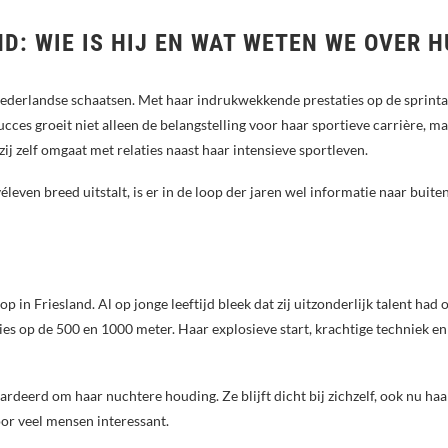
D: WIE IS HIJ EN WAT WETEN WE OVER 
derlandse schaatsen. Met haar indrukwekkende prestaties op de sprintafs
cces groeit niet alleen de belangstelling voor haar sportieve carrière, ma
ij zelf omgaat met relaties naast haar intensieve sportleven.
ven breed uitstalt, is er in de loop der jaren wel informatie naar buiten
n Friesland. Al op jonge leeftijd bleek dat zij uitzonderlijk talent had
ties op de 500 en 1000 meter. Haar explosieve start, krachtige techniek 
eerd om haar nuchtere houding. Ze blijft dicht bij zichzelf, ook nu haar
or veel mensen interessant.