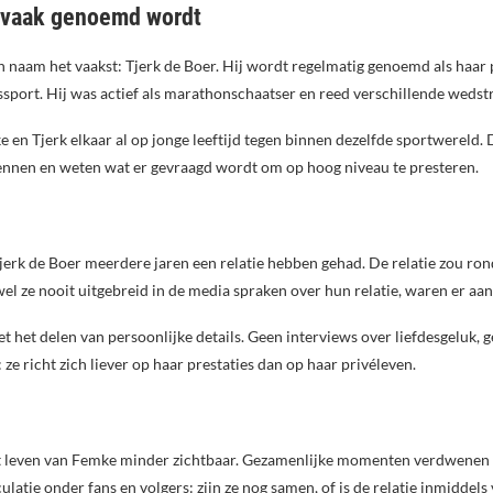
e vaak genoemd wordt
 naam het vaakst: Tjerk de Boer. Hij wordt regelmatig genoemd als haar pa
ssport. Hij was actief als marathonschaatser en reed verschillende wedstr
n Tjerk elkaar al op jonge leeftijd tegen binnen dezelfde sportwereld. 
 kennen en weten wat er gevraagd wordt om op hoog niveau te presteren.
rk de Boer meerdere jaren een relatie hebben gehad. De relatie zou ro
el ze nooit uitgebreid in de media spraken over hun relatie, waren er aa
met het delen van persoonlijke details. Geen interviews over liefdesgeluk,
ze richt zich liever op haar prestaties dan op haar privéleven.
 het leven van Femke minder zichtbaar. Gezamenlijke momenten verdwenen
ulatie onder fans en volgers: zijn ze nog samen, of is de relatie inmiddels