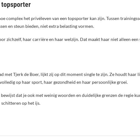
n topsporter
e complex het privéleven van een topsporter kan zijn. Tussen trainingssc
ssen en steun bieden, niet extra belasting vormen.
oor zichzelf, haar carrière en haar welzijn. Dat maakt haar niet alleen ee
met Tjerk de Boer, lijkt zij op dit moment single te zijn. Ze houdt haar l
t volledig op haar sport, haar gezondheid en haar persoonlijke groei.
e bewijst dat je ook met weinig woorden en duidelijke grenzen de regie k
schitteren op het ijs.