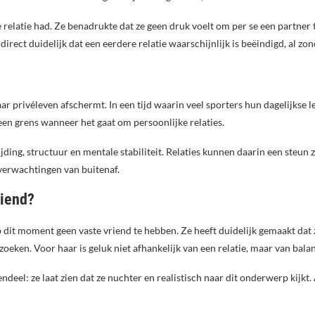
 relatie had. Ze benadrukte dat ze geen druk voelt om per se een partner 
irect duidelijk dat een eerdere relatie waarschijnlijk is beëindigd, al zo
 privéleven afschermt. In een tijd waarin veel sporters hun dagelijkse le
k een grens wanneer het gaat om persoonlijke relaties.
ijding, structuur en mentale stabiliteit. Relaties kunnen daarin een steun 
 verwachtingen van buitenaf.
riend?
 dit moment geen vaste vriend te hebben. Ze heeft duidelijk gemaakt dat z
oeken. Voor haar is geluk niet afhankelijk van een relatie, maar van balan
gendeel: ze laat zien dat ze nuchter en realistisch naar dit onderwerp kijkt