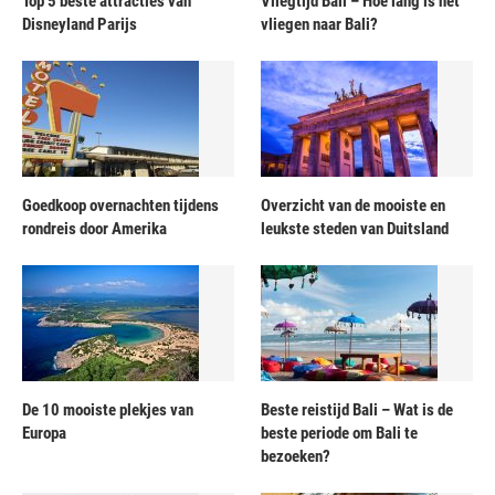
Top 5 beste attracties van
Vliegtijd Bali – Hoe lang is het
Disneyland Parijs
vliegen naar Bali?
Goedkoop overnachten tijdens
Overzicht van de mooiste en
rondreis door Amerika
leukste steden van Duitsland
De 10 mooiste plekjes van
Beste reistijd Bali – Wat is de
Europa
beste periode om Bali te
bezoeken?