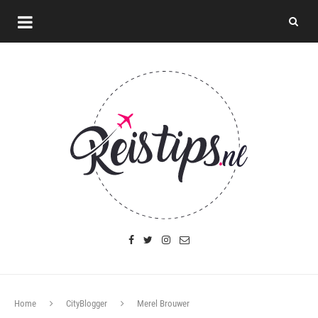
Home
CityBlogger
Merel Brouwer