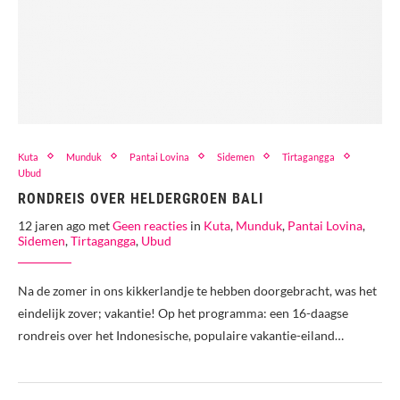
Kuta
Munduk
Pantai Lovina
Sidemen
Tirtagangga
Ubud
RONDREIS OVER HELDERGROEN BALI
12 jaren ago met
Geen reacties
in
Kuta
,
Munduk
,
Pantai Lovina
,
Sidemen
,
Tirtagangga
,
Ubud
Na de zomer in ons kikkerlandje te hebben doorgebracht, was het
eindelijk zover; vakantie! Op het programma: een 16-daagse
rondreis over het Indonesische, populaire vakantie-eiland…