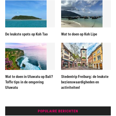
De leukste spots op Koh Tao
Wat te doen op Koh Lipe
Wat te doen in Uluwatu op Bali?
Stedentrip Freiburg: de leukste
Toffe tips in de omgeving
bezienswaardigheden en
Uluwatu
activiteiten!
POPULAIRE BERICHTEN