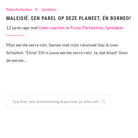
Pulau Perhentian
Sandakan
MALEISIË: EEN PAREL OP DEZE PLANEET, ÉN BORNEO!
12 jaren ago met
Geen reacties
in
Pulau Perhentian
,
Sandakan
Mijn eerste verre reis. Samen met mijn reismaat liep ik over
Schiphol: “Eline! Dit is jouw eerste verre reis! Ja, dat klopt! Voor
de eerste…