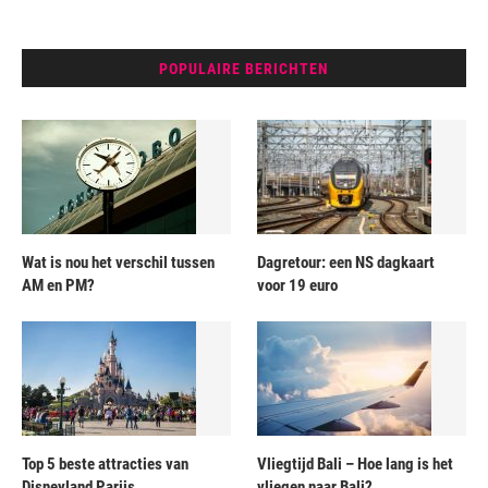
POPULAIRE BERICHTEN
Wat is nou het verschil tussen
Dagretour: een NS dagkaart
AM en PM?
voor 19 euro
Top 5 beste attracties van
Vliegtijd Bali – Hoe lang is het
Disneyland Parijs
vliegen naar Bali?