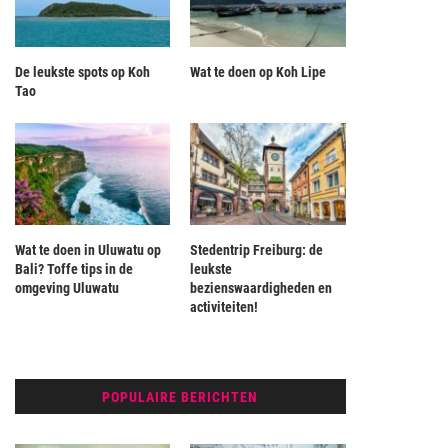
De leukste spots op Koh
Wat te doen op Koh Lipe
Tao
Wat te doen in Uluwatu op
Stedentrip Freiburg: de
Bali? Toffe tips in de
leukste
omgeving Uluwatu
bezienswaardigheden en
activiteiten!
POPULAIRE BERICHTEN