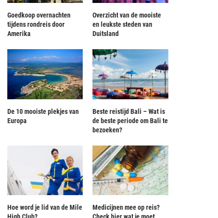
Goedkoop overnachten
Overzicht van de mooiste
tijdens rondreis door
en leukste steden van
Amerika
Duitsland
De 10 mooiste plekjes van
Beste reistijd Bali – Wat is
Europa
de beste periode om Bali te
bezoeken?
Hoe word je lid van de Mile
Medicijnen mee op reis?
High Club?
Check hier wat je moet