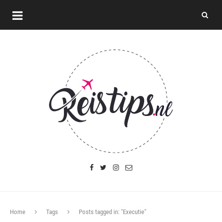
Home
Tags
Posts tagged in: "Executie"