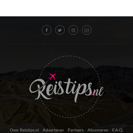
Over Reistips.nl
Adverteren
Partners
Abonneren
F.A.Q.