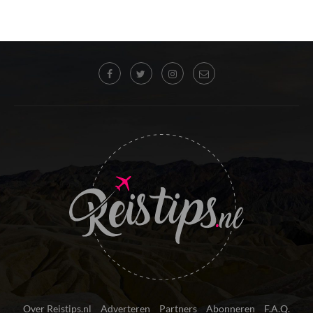
Over Reistips.nl
Adverteren
Partners
Abonneren
F.A.Q.