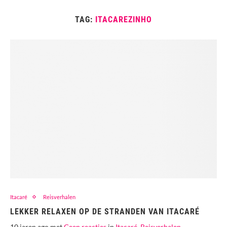
TAG:
ITACAREZINHO
Itacaré
Reisverhalen
LEKKER RELAXEN OP DE STRANDEN VAN ITACARÉ
10 jaren ago met
Geen reacties
in
Itacaré
,
Reisverhalen