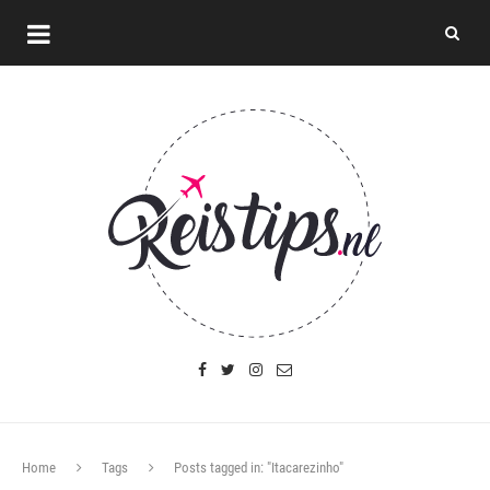
Home
Tags
Posts tagged in: "Itacarezinho"