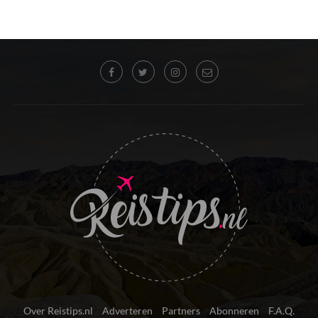
Over Reistips.nl
Adverteren
Partners
Abonneren
F.A.Q.