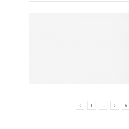
…
1
5
6