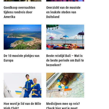
Goedkoop overnachten
Overzicht van de mooiste
tijdens rondreis door
en leukste steden van
Amerika
Duitsland
De 10 mooiste plekjes van
Beste reistijd Bali – Wat is
Europa
de beste periode om Bali te
bezoeken?
Hoe word je lid van de Mile
Medicijnen mee op reis?
High Club?
Check hier wat je moet