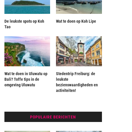
De leukste spots op Koh
Wat te doen op Koh Lipe
Tao
Wat te doen in Uluwatu op
Stedentrip Freiburg: de
Bali? Toffe tips in de
leukste
omgeving Uluwatu
bezienswaardigheden en
activiteiten!
POPULAIRE BERICHTEN