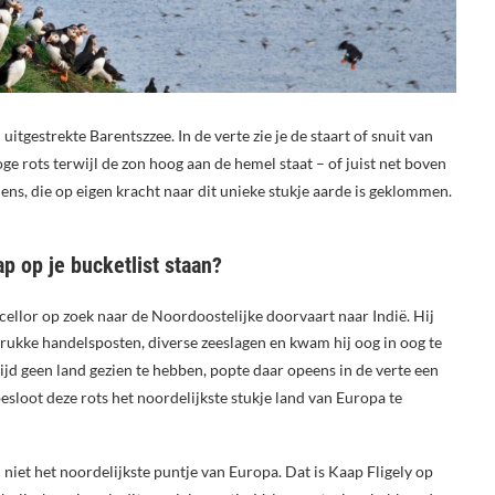
uitgestrekte Barentszzee. In de verte zie je de staart of snuit van
ge rots terwijl de zon hoog aan de hemel staat – of juist net boven
mens, die op eigen kracht naar dit unieke stukje aarde is geklommen.
 op je bucketlist staan?
llor op zoek naar de Noordoostelijke doorvaart naar Indië. Hij
 drukke handelsposten, diverse zeeslagen en kwam hij oog in oog te
jd geen land gezien te hebben, popte daar opeens in de verte een
 besloot deze rots het noordelijkste stukje land van Europa te
niet het noordelijkste puntje van Europa. Dat is Kaap Fligely op