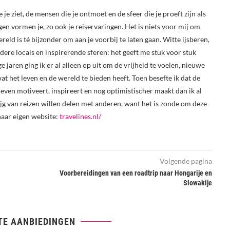
e je ziet, de mensen die je ontmoet en de sfeer die je proeft zijn als
ngen vormen je, zo ook je reiservaringen. Het is niets voor mij om
reld is té bijzonder om aan je voorbij te laten gaan. Witte ijsberen,
re locals en inspirerende sferen: het geeft me stuk voor stuk
 jaren ging ik er al alleen op uit om de vrijheid te voelen, nieuwe
t het leven en de wereld te bieden heeft. Toen besefte ik dat de
t leven motiveert, inspireert en nog optimistischer maakt dan ik al
rijg van reizen willen delen met anderen, want het is zonde om deze
haar eigen website:
travelines.nl/
Volgende pagina
Voorbereidingen van een roadtrip naar Hongarije en
Slowakije
TE AANBIEDINGEN