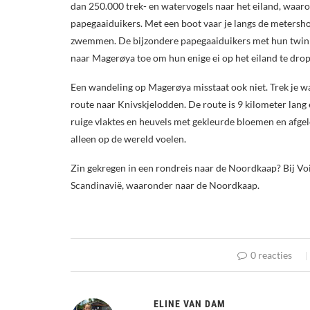
dan 250.000 trek- en watervogels naar het eiland, waar
papegaaiduikers. Met een boot vaar je langs de metersho
zwemmen. De bijzondere papegaaiduikers met hun twinke
naar Magerøya toe om hun enige ei op het eiland te dropp
Een wandeling op Magerøya misstaat ook niet. Trek je w
route naar Knivskjelodden. De route is 9 kilometer lang 
ruige vlaktes en heuvels met gekleurde bloemen en afgel
alleen op de wereld voelen.
Zin gekregen in een rondreis naar de Noordkaap? Bij Voi
Scandinavië, waaronder naar de Noordkaap.
0 reacties
ELINE VAN DAM