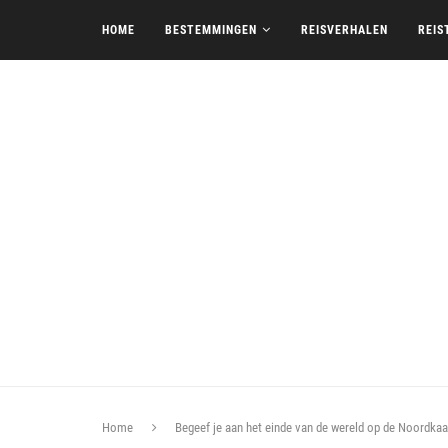
HOME
BESTEMMINGEN
REISVERHALEN
REIS
Home
Begeef je aan het einde van de wereld op de Noordka