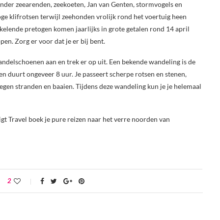
onder zeearenden, zeekoeten, Jan van Genten, stormvogels en
ge klifrotsen terwijl zeehonden vrolijk rond het voertuig heen
lende pretogen komen jaarlijks in grote getalen rond 14 april
en. Zorg er voor dat je er bij bent.
andelschoenen aan en trek er op uit. Een bekende wandeling is de
en duurt ongeveer 8 uur. Je passeert scherpe rotsen en stenen,
egen stranden en baaien. Tijdens deze wandeling kun je je helemaal
gt Travel boek je pure reizen naar het verre noorden van
2