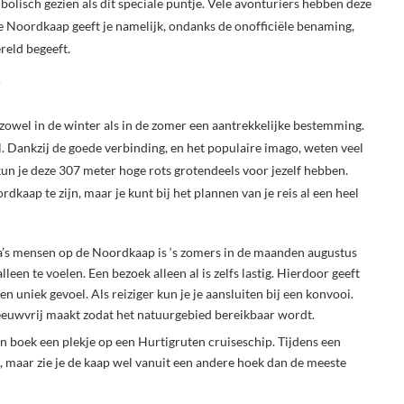
lisch gezien als dit speciale puntje. Vele avonturiers hebben deze
 Noordkaap geeft je namelijk, ondanks de onofficiële benaming,
ereld begeeft.
?
zowel in de winter als in de zomer een aantrekkelijke bestemming.
l. Dankzij de goede verbinding, en het populaire imago, weten veel
un je deze 307 meter hoge rots grotendeels voor jezelf hebben.
dkaap te zijn, maar je kunt bij het plannen van je reis al een heel
a’s mensen op de Noordkaap is ‘s zomers in de maanden augustus
lleen te voelen. Een bezoek alleen al is zelfs lastig. Hierdoor geeft
 uniek gevoel. Als reiziger kun je je aansluiten bij een konvooi.
eeuwvrij maakt zodat het natuurgebied bereikbaar wordt.
n boek een plekje op een Hurtigruten cruiseschip. Tijdens een
n, maar zie je de kaap wel vanuit een andere hoek dan de meeste