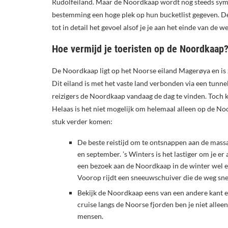
Rudolfeiland. Maar de Noordkaap wordt nog steeds symbo
bestemming een hoge plek op hun bucketlist gegeven. De
tot in detail het gevoel alsof je je aan het einde van de w
Hoe vermijd je toeristen op de Noordkaap
De Noordkaap ligt op het Noorse eiland Magerøya en is 
Dit eiland is met het vaste land verbonden via een tunne
reizigers de Noordkaap vandaag de dag te vinden. Toch k
Helaas is het niet mogelijk om helemaal alleen op de Noor
stuk verder komen:
De beste reistijd om te ontsnappen aan de mass
en september. ’s Winters is het lastiger om je er a
een bezoek aan de Noordkaap in de winter wel een
Voorop rijdt een sneeuwschuiver die de weg sn
Bekijk de Noordkaap eens van een andere kant e
cruise langs de Noorse fjorden ben je niet allee
mensen.