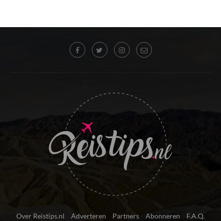
Over Reistips.nl
Adverteren
Partners
Abonneren
F.A.Q.