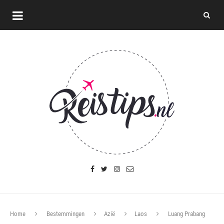
Home
Bestemmingen
Azië
Laos
Luang Prabang