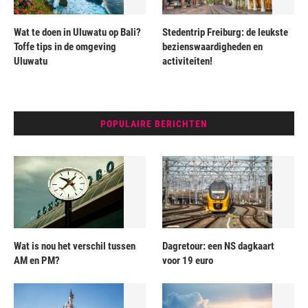
Wat te doen in Uluwatu op Bali?
Stedentrip Freiburg: de leukste
Toffe tips in de omgeving
bezienswaardigheden en
Uluwatu
activiteiten!
POPULAIRE BERICHTEN
Wat is nou het verschil tussen
Dagretour: een NS dagkaart
AM en PM?
voor 19 euro