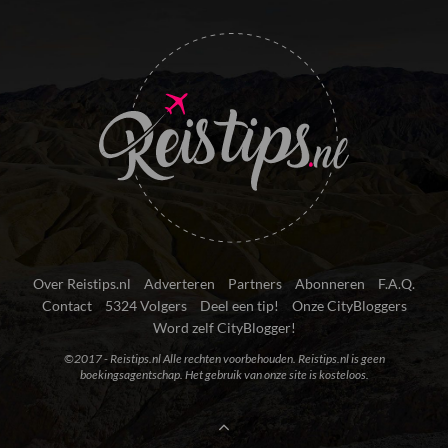
Over Reistips.nl
Adverteren
Partners
Abonneren
F.A.Q.
Contact
5324 Volgers
Deel een tip!
Onze CityBloggers
Word zelf CityBlogger!
©2017 - Reistips.nl Alle rechten voorbehouden. Reistips.nl is geen
boekingsagentschap. Het gebruik van onze site is kosteloos.