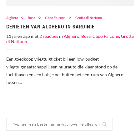
Alghero
Bosa
Capo Falcone
Grotta di Nettuno
GENIETEN VAN ALGHERO IN SARDINIË
11 jaren ago met
2 reacties
in
Alghero
,
Bosa
,
Capo Falcone
,
Grotta
di Nettuno
Een goedkoop vliegtuigticket bij een low-budget
vliegtuigmaatschappij, een huurauto die klaar stond op de
luchthaven en een huisje net buiten het centrum van Alghero
tussen…