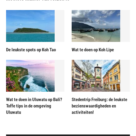
De leukste spots op Koh Tao
Wat te doen op Koh Lipe
Wat te doen in Uluwatu op Bali?
Stedentrip Freiburg: de leukste
Toffe tips in de omgeving
bezienswaardigheden en
Uluwatu
activiteiten!