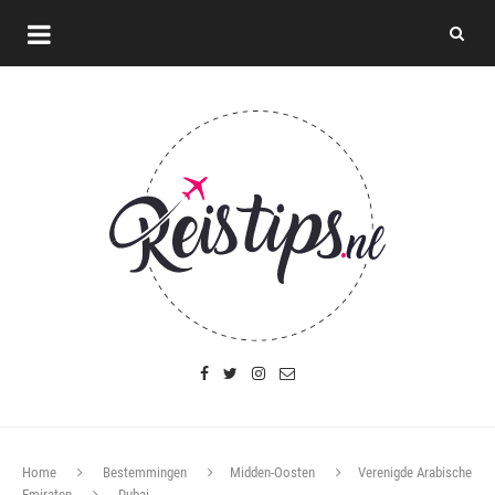
Home
Bestemmingen
Midden-Oosten
Verenigde Arabische
Emiraten
Dubai