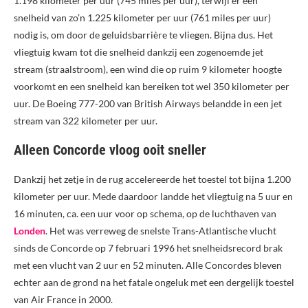
1.198 kilometer per uur (745 miles per uur), terwijl er een
snelheid van zo’n 1.225 kilometer per uur (761 miles per uur)
nodig is, om door de geluidsbarrière te vliegen. Bijna dus. Het
vliegtuig kwam tot die snelheid dankzij een zogenoemde jet
stream (straalstroom), een wind die op ruim 9 kilometer hoogte
voorkomt en een snelheid kan bereiken tot wel 350 kilometer per
uur. De Boeing 777-200 van British Airways belandde in een jet
stream van 322 kilometer per uur.
Alleen Concorde vloog ooit sneller
Dankzij het zetje in de rug accelereerde het toestel tot bijna 1.200
kilometer per uur. Mede daardoor landde het vliegtuig na 5 uur en
16 minuten, ca. een uur voor op schema, op de luchthaven van
Londen
. Het was verreweg de snelste Trans-Atlantische vlucht
sinds de Concorde op 7 februari 1996 het snelheidsrecord brak
met een vlucht van 2 uur en 52 minuten. Alle Concordes bleven
echter aan de grond na het fatale ongeluk met een dergelijk toestel
van Air France in 2000.