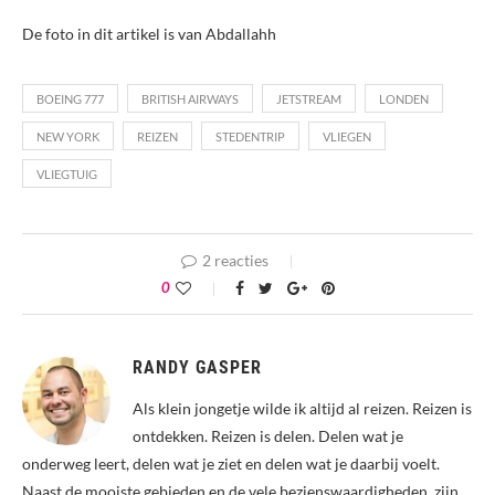
De foto in dit artikel is van Abdallahh
BOEING 777
BRITISH AIRWAYS
JETSTREAM
LONDEN
NEW YORK
REIZEN
STEDENTRIP
VLIEGEN
VLIEGTUIG
2 reacties
0
RANDY GASPER
Als klein jongetje wilde ik altijd al reizen. Reizen is
ontdekken. Reizen is delen. Delen wat je
onderweg leert, delen wat je ziet en delen wat je daarbij voelt.
Naast de mooiste gebieden en de vele bezienswaardigheden, zijn