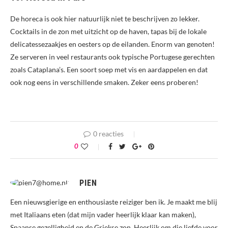
De horeca is ook hier natuurlijk niet te beschrijven zo lekker.
Cocktails in de zon met uitzicht op de haven, tapas bij de lokale
delicatessezaakjes en oesters op de eilanden. Enorm van genoten!
Ze serveren in veel restaurants ook typische Portugese gerechten
zoals Cataplana’s. Een soort soep met vis en aardappelen en dat
ook nog eens in verschillende smaken. Zeker eens proberen!
0 reacties
0
PIEN
Een nieuwsgierige en enthousiaste reiziger ben ik. Je maakt me blij
met Italiaans eten (dat mijn vader heerlijk klaar kan maken),
Spaanse gezelligheid en de Griekse zon. Heerlijk om die liefde voor