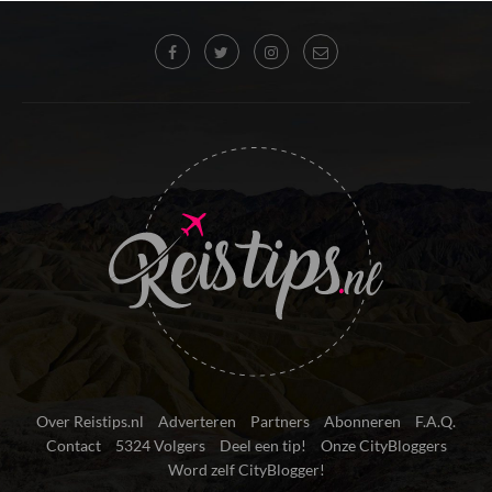
Over Reistips.nl
Adverteren
Partners
Abonneren
F.A.Q.
Contact
5324 Volgers
Deel een tip!
Onze CityBloggers
Word zelf CityBlogger!