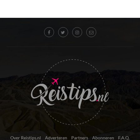
Over Reistips.nl
Adverteren
Partners
Abonneren
F.A.Q.