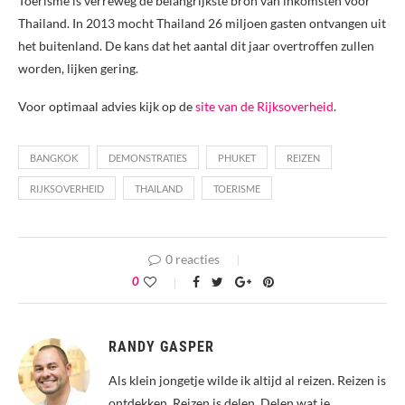
Toerisme is verreweg de belangrijkste bron van inkomsten voor
Thailand. In 2013 mocht Thailand 26 miljoen gasten ontvangen uit
het buitenland. De kans dat het aantal dit jaar overtroffen zullen
worden, lijken gering.
Voor optimaal advies kijk op de
site van de Rijksoverheid
.
BANGKOK
DEMONSTRATIES
PHUKET
REIZEN
RIJKSOVERHEID
THAILAND
TOERISME
0 reacties
0
RANDY GASPER
Als klein jongetje wilde ik altijd al reizen. Reizen is
ontdekken. Reizen is delen. Delen wat je