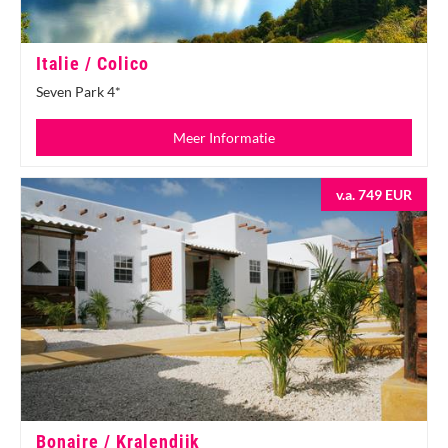
Italie / Colico
Seven Park 4*
Meer Informatie
v.a. 749 EUR
Bonaire / Kralendijk