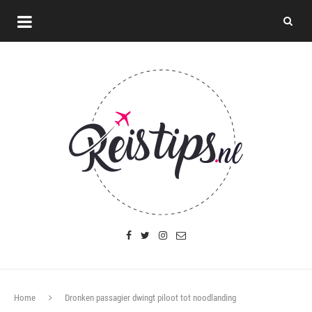
Home
Dronken passagier dwingt piloot tot noodlanding