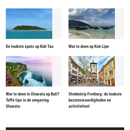
De leukste spots op Koh Tao
Wat te doen op Koh Lipe
Wat te doen in Uluwatu op Bali?
Stedentrip Freiburg: de leukste
Toffe tips in de omgeving
bezienswaardigheden en
Uluwatu
activiteiten!