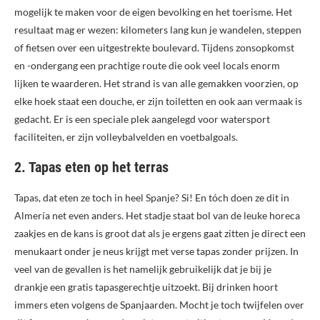
mogelijk te maken voor de eigen bevolking en het toerisme. Het
resultaat mag er wezen: kilometers lang kun je wandelen, steppen
of fietsen over een uitgestrekte boulevard. Tijdens zonsopkomst
en -ondergang een prachtige route die ook veel locals enorm
lijken te waarderen. Het strand is van alle gemakken voorzien, op
elke hoek staat een douche, er zijn toiletten en ook aan vermaak is
gedacht. Er is een speciale plek aangelegd voor watersport
faciliteiten, er zijn volleybalvelden en voetbalgoals.
2. Tapas eten op het terras
Tapas, dat eten ze toch in heel Spanje? Si! En tóch doen ze dit in
Almería net even anders. Het stadje staat bol van de leuke horeca
zaakjes en de kans is groot dat als je ergens gaat zitten je direct een
menukaart onder je neus krijgt met verse tapas zonder prijzen. In
veel van de gevallen is het namelijk gebruikelijk dat je bij je
drankje een gratis tapasgerechtje uitzoekt. Bij drinken hoort
immers eten volgens de Spanjaarden. Mocht je toch twijfelen over