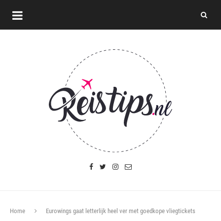
Home
Eurowings gaat letterlijk heel ver met goedkope vliegtickets