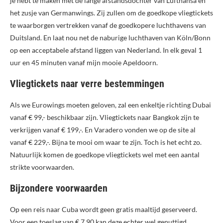
je hebt te maken met de lange afstandsdochter van Lufthansa en
het zusje van Germanwings. Zij zullen om de goedkope vliegtickets
te waarborgen vertrekken vanaf de goedkopere luchthavens van
Duitsland. En laat nou net de naburige luchthaven van Köln/Bonn
op een acceptabele afstand liggen van Nederland. In elk geval 1
uur en 45 minuten vanaf mijn mooie Apeldoorn.
Vliegtickets naar verre bestemmingen
Als we Eurowings moeten geloven, zal een enkeltje richting Dubai
vanaf € 99,- beschikbaar zijn. Vliegtickets naar Bangkok zijn te
verkrijgen vanaf € 199,-. En Varadero vonden we op de site al
vanaf € 229,-. Bijna te mooi om waar te zijn. Toch is het echt zo.
Natuurlijk komen de goedkope vliegtickets wel met een aantal
strikte voorwaarden.
Bijzondere voorwaarden
Op een reis naar Cuba wordt geen gratis maaltijd geserveerd.
Voor een toeslag van € 7,90 kan deze echter wel genuttigd