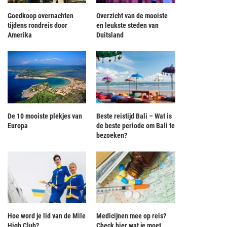
Goedkoop overnachten
Overzicht van de mooiste
tijdens rondreis door
en leukste steden van
Amerika
Duitsland
De 10 mooiste plekjes van
Beste reistijd Bali – Wat is
Europa
de beste periode om Bali te
bezoeken?
Hoe word je lid van de Mile
Medicijnen mee op reis?
High Club?
Check hier wat je moet