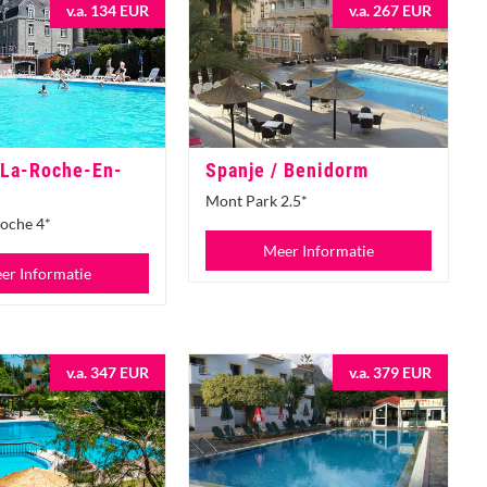
v.a. 134 EUR
v.a. 267 EUR
 La-Roche-En-
Spanje / Benidorm
Mont Park 2.5*
Roche 4*
Meer Informatie
er Informatie
v.a. 347 EUR
v.a. 379 EUR