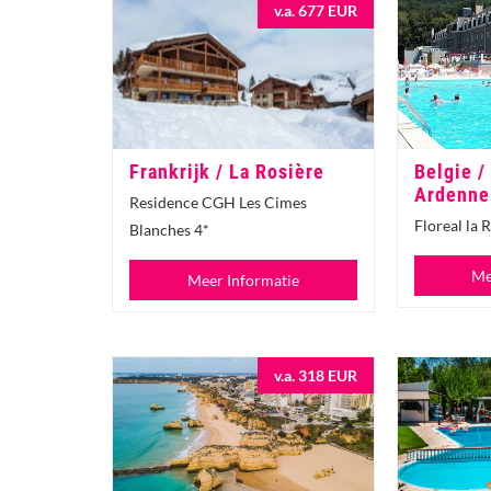
v.a. 677 EUR
Frankrijk / La Rosière
Belgie /
Ardenne
Residence CGH Les Cimes
Floreal la 
Blanches 4*
Me
Meer Informatie
v.a. 318 EUR