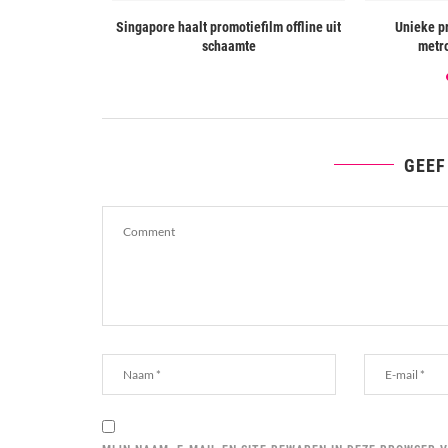
as met enkele
Singapore haalt promotiefilm offline uit
Unieke pr
orkomen
schaamte
metro
GEEF