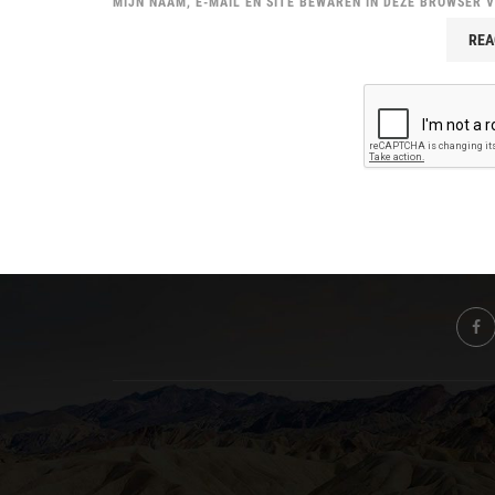
MIJN NAAM, E-MAIL EN SITE BEWAREN IN DEZE BROWSER 