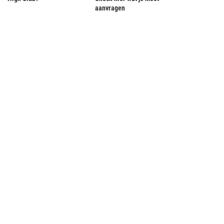
aanvragen
Dronken passagier plast over
Tweede geval van MERS, GGD en RIV
medereizigers heen
waarschuwen...