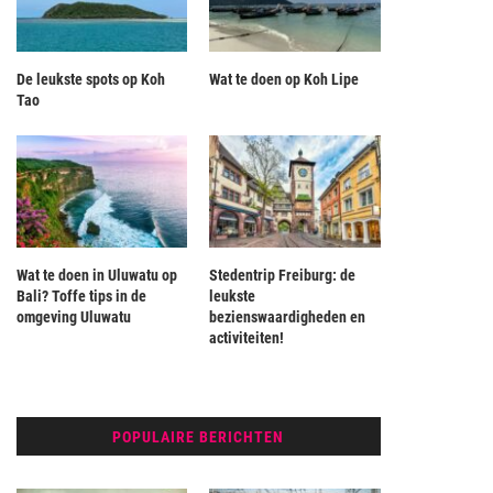
De leukste spots op Koh
Wat te doen op Koh Lipe
Tao
Wat te doen in Uluwatu op
Stedentrip Freiburg: de
Bali? Toffe tips in de
leukste
omgeving Uluwatu
bezienswaardigheden en
activiteiten!
POPULAIRE BERICHTEN