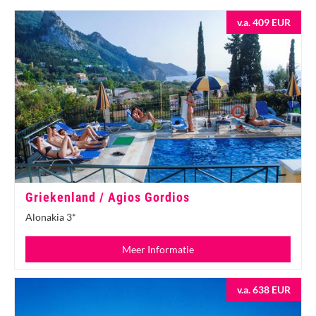
v.a. 409 EUR
Griekenland / Agios Gordios
Alonakia 3*
Meer Informatie
v.a. 638 EUR