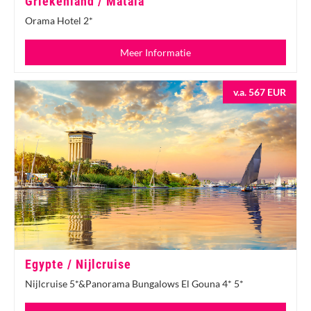
Griekenland / Matala
Orama Hotel 2*
Meer Informatie
v.a. 567 EUR
Egypte / Nijlcruise
Nijlcruise 5*&Panorama Bungalows El Gouna 4* 5*