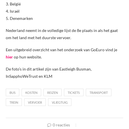
3. België
4. Israël
5. Denemarken
Nederland neemt in de volledige lijst de 8e plaats in als het gaat
om het land met het duurste vervoer.
Een uitgebreid overzicht van het onderzoek van GoEuro vind je
hier
op hun website.
De foto’s in dit artikel zijn van Eastleigh Busman,
InSapphoWeTrust en KLM
BUS
KOSTEN
REIZEN
TICKETS
TRANSPORT
TREIN
VERVOER
VLIEGTUIG
0 reacties