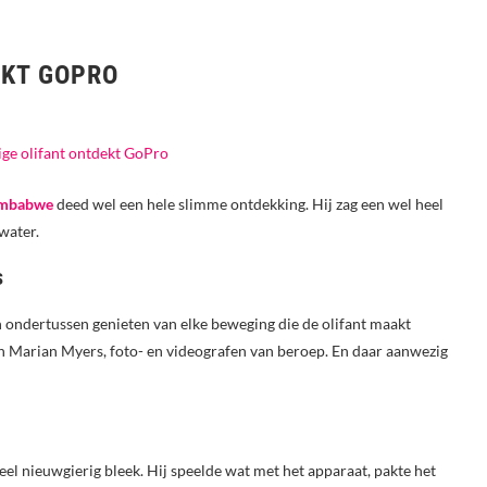
EKT GOPRO
mbabwe
deed wel een hele slimme ontdekking. Hij zag een wel heel
water.
s
en ondertussen genieten van elke beweging die de olifant maakt
en Marian Myers, foto- en videografen van beroep. En daar aanwezig
heel nieuwgierig bleek. Hij speelde wat met het apparaat, pakte het