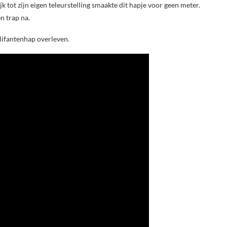
jk tot zijn eigen teleurstelling smaakte dit hapje voor geen meter.
n trap na.
lifantenhap overleven.