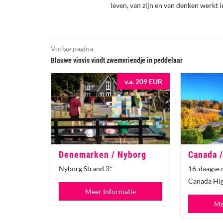
leven, van zijn en van denken werkt i
Vorige pagina
Blauwe vinvis vindt zwemvriendje in peddelaar
v.a. 209 EUR
Denemarken / Nyborg
Canada /
Nyborg Strand 3*
16-daagse 
Canada Hig
Meer Informatie
Me