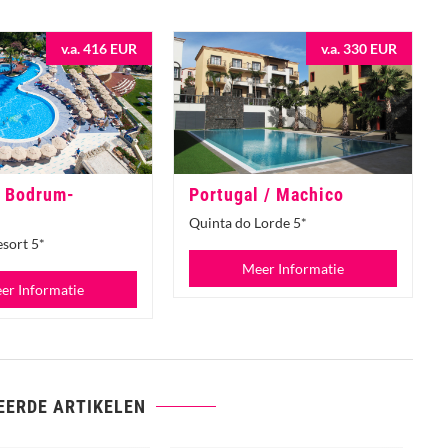
v.a. 416 EUR
v.a. 330 EUR
/ Bodrum-
Portugal / Machico
Quinta do Lorde 5*
sort 5*
Meer Informatie
er Informatie
EERDE ARTIKELEN