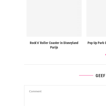
an heel dichtbij
Rock’n’ Roller Coaster in Disneyland
Pop Up Park 
n
Parijs
GEEF