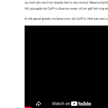
op met zijn slurf en stopte het in zijn mond. Waarschijnli
Hij spuugde de GoPro daarom weer uit en gaf het nog ee
In elk geval goede reclame voor de GoPro. Het kan een o