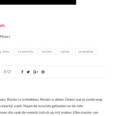
alls
n Myers
L PARK
OLIFANTEN
REIZEN
SAFARI
ZIMBABWE
0
reizen. Reizen is ontdekken. Reizen is delen. Delen wat je onderweg
je daarbij voelt. Naast de mooiste gebieden en de vele
nsen die vaak de meeste indruk op mij maken. Elke manier van