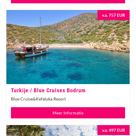
v.a. 757 EUR
Turkije / Blue Cruises Bodrum
Blue Cruise&Kefaluka Resort
Meer Informatie
v.a. 497 EUR