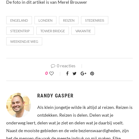
De foto in dit artikel is van Merel Brouwer
ENGELAND
LONDEN
REIZEN
STEDENREIS
STEDENTRIP
TOWER BRIDGE
VAKANTIE
WEEKENDJE WEG
0 reacties
0
RANDY GASPER
Als klein jongetje wilde ik altijd al reizen. Reizen is
ontdekken. Reizen is delen. Delen wat je
onderweg leert, delen wat je ziet en delen wat je daarbij voelt.
Naast de mooiste gebieden en de vele bezienswaardigheden, zijn
het de mensen die vaak de meeste indruk op mij maken. Elke