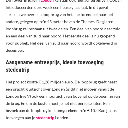
De Tower Bridge in
Londen
kan dan ook niet achterblijven. Ook zij
introduceerden deze week een heuse glasplaat. In dit geval
spreken we over een loopbrug van het ene torendeel naar het
andere, gelegen op zo’n 43 meter boven de Themes. De glazen
loopbrug zal bestaan uit twee delen. Een deel van noord naar zuid
en een deel van zuid naar noord. Het eerste deel is nu geopend
voor publiek. Het deel van zuid naar noord wordt opgeleverd in
december.
Aangename entreeprijs, ideale toevoeging
stedentrip
Het project kostte € 1,28 miljoen euro. De loopbrug geeft naast
een prachtig uitzicht over Londen (is dit niet mooier vanuit de
London Eye??) ook een mooi zicht van bovenaf op de opening van
de brug. En om de kosten hoef je het niet perse te laten. Een
bezoek aan de loopbrug kost omgerekend zo’n € 10,-. Kan je dus
toevoegen aan je
stedentrip
Londen!