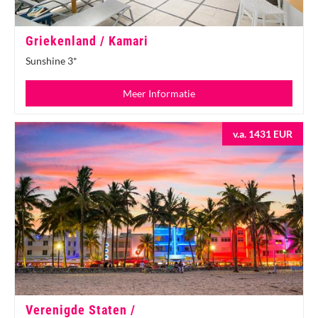
Griekenland / Kamari
Sunshine 3*
Meer Informatie
v.a. 1431 EUR
Verenigde Staten /