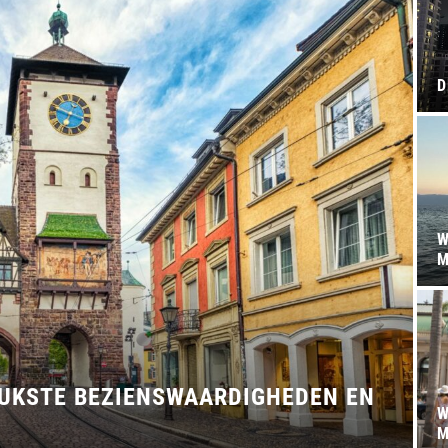
D
W
M
EUKSTE BEZIENSWAARDIGHEDEN EN
W
M