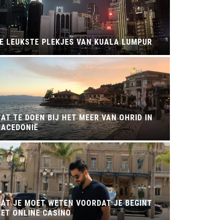
E LEUKSTE PLEKJES VAN KUALA LUMPUR
AT TE DOEN BIJ HET MEER VAN OHRID IN
ACEDONIË
Reistips
WAAROM
AT JE MOET WETEN VOORDAT JE BEGINT
MOOIST
ET ONLINE CASINO