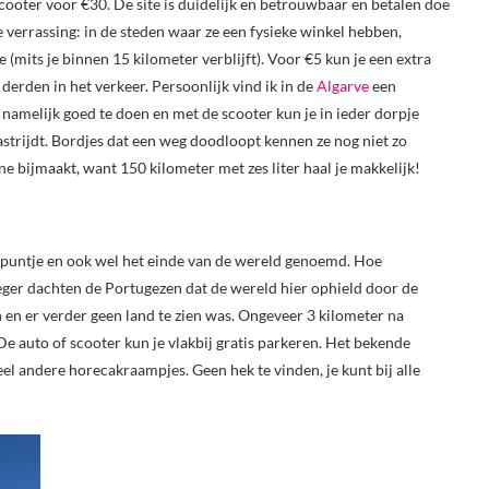
ooter voor €30. De site is duidelijk en betrouwbaar en betalen doe
 verrassing: in de steden waar ze een fysieke winkel hebben,
 (mits je binnen 15 kilometer verblijft). Voor €5 kun je een extra
derden in het verkeer. Persoonlijk vind ik in de
Algarve
een
 namelijk goed te doen en met de scooter kun je in ieder dorpje
vastrijdt. Bordjes dat een weg doodloopt kennen ze nog niet zo
ne bijmaakt, want 150 kilometer met zes liter haal je makkelijk!
ke puntje en ook wel het einde van de wereld genoemd. Hoe
oeger dachten de Portugezen dat de wereld hier ophield door de
 en er verder geen land te zien was. Ongeveer 3 kilometer na
e auto of scooter kun je vlakbij gratis parkeren. Het bekende
eel andere horecakraampjes. Geen hek te vinden, je kunt bij alle