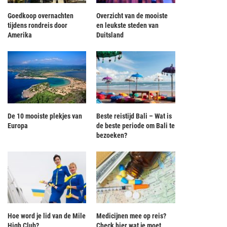
Goedkoop overnachten
Overzicht van de mooiste
tijdens rondreis door
en leukste steden van
Amerika
Duitsland
De 10 mooiste plekjes van
Beste reistijd Bali – Wat is
Europa
de beste periode om Bali te
bezoeken?
Hoe word je lid van de Mile
Medicijnen mee op reis?
High Club?
Check hier wat je moet