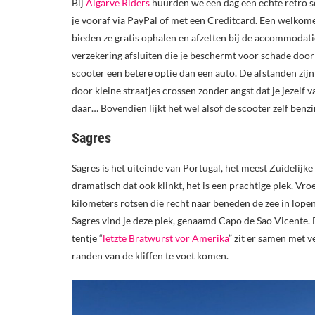
Bij
Algarve Riders
huurden we een dag een echte retro sc
je vooraf via PayPal of met een Creditcard. Een welkome
bieden ze gratis ophalen en afzetten bij de accommodatie
verzekering afsluiten die je beschermt voor schade door 
scooter een betere optie dan een auto. De afstanden zijn
door kleine straatjes crossen zonder angst dat je jezelf 
daar… Bovendien lijkt het wel alsof de scooter zelf benzi
Sagres
Sagres is het uiteinde van Portugal, het meest Zuidelij
dramatisch dat ook klinkt, het is een prachtige plek. Vr
kilometers rotsen die recht naar beneden de zee in lopen
Sagres vind je deze plek, genaamd Capo de Sao Vicente. D
tentje “
letzte Bratwurst vor Amerika
” zit er samen met v
randen van de kliffen te voet komen.