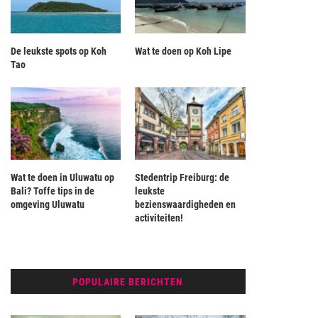
De leukste spots op Koh
Wat te doen op Koh Lipe
Tao
Wat te doen in Uluwatu op
Stedentrip Freiburg: de
Bali? Toffe tips in de
leukste
omgeving Uluwatu
bezienswaardigheden en
activiteiten!
POPULAIRE BERICHTEN