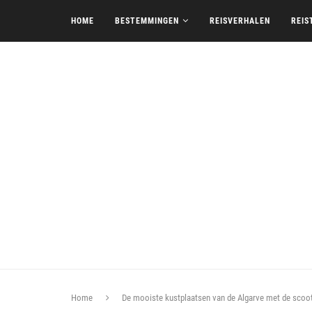
HOME
BESTEMMINGEN
REISVERHALEN
REIS
Home
De mooiste kustplaatsen van de Algarve met de scoo