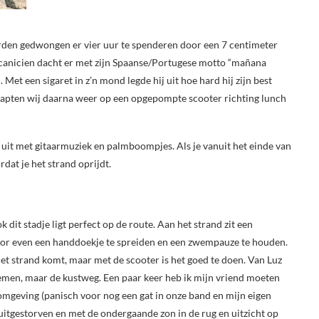
rden gedwongen er vier uur te spenderen door een 7 centimeter
mecanicien dacht er met zijn Spaanse/Portugese motto “mañana
Met een sigaret in z’n mond legde hij uit hoe hard hij zijn best
stapten wij daarna weer op een opgepompte scooter richting lunch
e uit met gitaarmuziek en palmboompjes. Als je vanuit het einde van
ordat je het strand oprijdt.
k dit stadje ligt perfect op de route. Aan het strand zit een
door even een handdoekje te spreiden en een zwempauze te houden.
 het strand komt, maar met de scooter is het goed te doen. Van Luz
emen, maar de kustweg. Een paar keer heb ik mijn vriend moeten
 omgeving (panisch voor nog een gat in onze band en mijn eigen
uitgestorven en met de ondergaande zon in de rug en uitzicht op