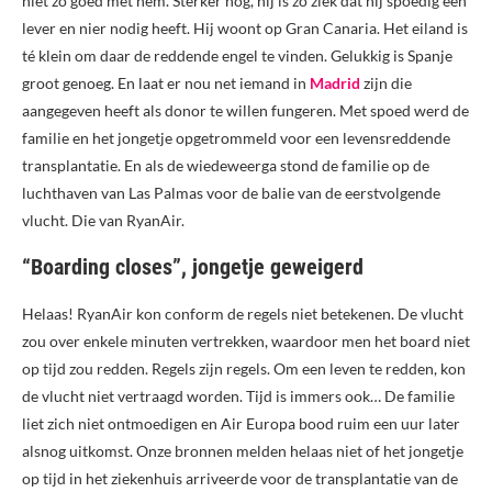
niet zo goed met hem. Sterker nog, hij is zo ziek dat hij spoedig een
lever en nier nodig heeft. Hij woont op Gran Canaria. Het eiland is
té klein om daar de reddende engel te vinden. Gelukkig is Spanje
groot genoeg. En laat er nou net iemand in
Madrid
zijn die
aangegeven heeft als donor te willen fungeren. Met spoed werd de
familie en het jongetje opgetrommeld voor een levensreddende
transplantatie. En als de wiedeweerga stond de familie op de
luchthaven van Las Palmas voor de balie van de eerstvolgende
vlucht. Die van RyanAir.
“Boarding closes”, jongetje geweigerd
Helaas! RyanAir kon conform de regels niet betekenen. De vlucht
zou over enkele minuten vertrekken, waardoor men het board niet
op tijd zou redden. Regels zijn regels. Om een leven te redden, kon
de vlucht niet vertraagd worden. Tijd is immers ook… De familie
liet zich niet ontmoedigen en Air Europa bood ruim een uur later
alsnog uitkomst. Onze bronnen melden helaas niet of het jongetje
op tijd in het ziekenhuis arriveerde voor de transplantatie van de