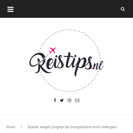
Home
RyanAir weigert jongetje dat transplantatie moet ondergaan