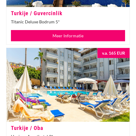
Turkije / Guvercinlik
Titanic Deluxe Bodrum 5*
Meer Informatie
v.a. 165 EUR
Turkije / Oba