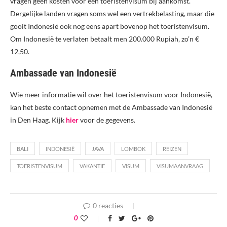
vragen geen kosten voor een toeristenvisum bij aankomst.
Dergelijke landen vragen soms wel een vertrekbelasting, maar die
gooit Indonesië ook nog eens apart bovenop het toeristenvisum.
Om Indonesië te verlaten betaalt men 200.000 Rupiah, zo’n €
12,50.
Ambassade van Indonesië
Wie meer informatie wil over het toeristenvisum voor Indonesië,
kan het beste contact opnemen met de Ambassade van Indonesië
in Den Haag. Kijk
hier
voor de gegevens.
BALI
INDONESIË
JAVA
LOMBOK
REIZEN
TOERISTENVISUM
VAKANTIE
VISUM
VISUMAANVRAAG
0 reacties
0