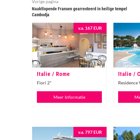
Vorige pagina
Naaktlopende Fransen gearresteerd in heilige tempel
Cambodja
v.a. 167 EUR
Italie / Rome
Italie / 
Fiori 2*
Residence V
Meer Informatie
Me
v.a. 797 EUR