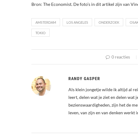
Bron: The Economist. De foto’s in dit artikel zijn van V
AMSTERDAM
LOS ANGELES
ONDERZOEK
OSA
TOKIO
0 reacties
RANDY GASPER
Als klein jongetje wilde ik altijd al 
leert, delen wat je ziet en delen wat 
bezienswaardigheden, zijn het de me
leven, van zijn en van denken werkt i