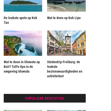
De leukste spots op Koh
Wat te doen op Koh Lipe
Tao
Wat te doen in Uluwatu op
Stedentrip Freiburg: de
Bali? Toffe tips in de
leukste
omgeving Uluwatu
bezienswaardigheden en
activiteiten!
POPULAIRE BERICHTEN