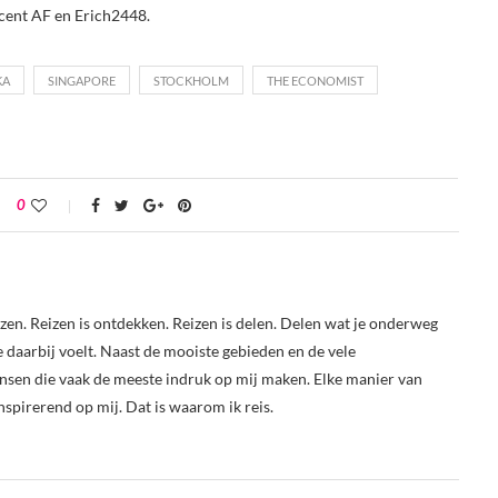
incent AF en Erich2448.
KA
SINGAPORE
STOCKHOLM
THE ECONOMIST
0
reizen. Reizen is ontdekken. Reizen is delen. Delen wat je onderweg
je daarbij voelt. Naast de mooiste gebieden en de vele
nsen die vaak de meeste indruk op mij maken. Elke manier van
nspirerend op mij. Dat is waarom ik reis.