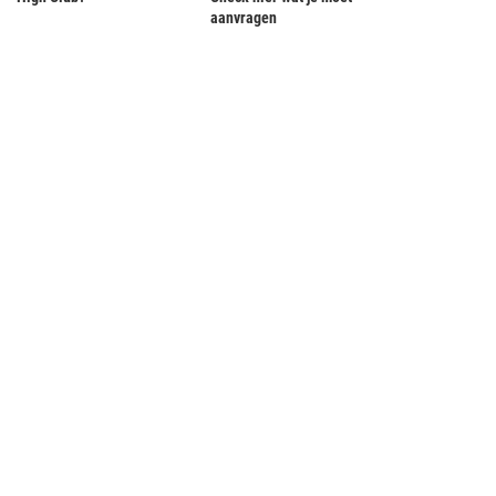
aanvragen
euwe touroperator VakanShe richt
Lufthansa en KLM beste service voo
zich op de actieve...
zwangere vrouwen