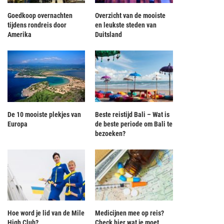
Goedkoop overnachten
Overzicht van de mooiste
tijdens rondreis door
en leukste steden van
Amerika
Duitsland
De 10 mooiste plekjes van
Beste reistijd Bali – Wat is
Europa
de beste periode om Bali te
bezoeken?
Hoe word je lid van de Mile
Medicijnen mee op reis?
High Club?
Check hier wat je moet