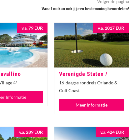
Volgende pagina
Vanaf nu kan ook jij een bestemming beoordelen!
v.a. 79 EUR
v.a. 1017 EUR
Cavallino
Verenigde Staten /
illage 4*
16-daagse rondreis Orlando &
Gulf Coast
er Informatie
Meer Informatie
v.a. 289 EUR
v.a. 424 EUR