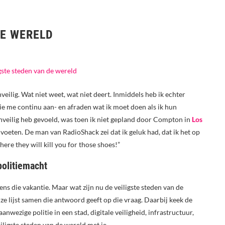
DE WERELD
veilig. Wat niet weet, wat niet deert. Inmiddels heb ik echter
e me continu aan- en afraden wat ik moet doen als ik hun
nveilig heb gevoeld, was toen ik niet gepland door Compton in
Los
oeten. De man van RadioShack zei dat ik geluk had, dat ik het op
here they will kill you for those shoes!”
politiemacht
ns die vakantie. Maar wat zijn nu de veiligste steden van de
e lijst samen die antwoord geeft op die vraag. Daarbij keek de
anwezige politie in een stad, digitale veiligheid, infrastructuur,
ligste steden van de wereld met je.