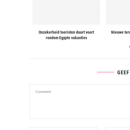
to Nicolas Cage
Onzekerheid toeristen duurt voort
Nieuwe ter
r
rondom Egypte vakanties
GEEF