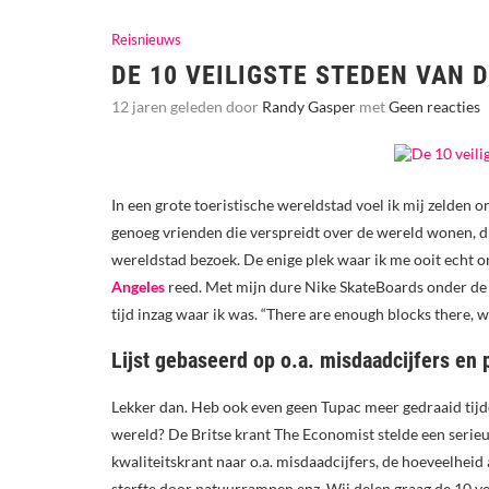
Reisnieuws
DE 10 VEILIGSTE STEDEN VAN 
12 jaren geleden door
Randy Gasper
met
Geen reacties
In een grote toeristische wereldstad voel ik mij zelden on
genoeg vrienden die verspreidt over de wereld wonen, di
wereldstad bezoek. De enige plek waar ik me ooit echt o
Angeles
reed. Met mijn dure Nike SkateBoards onder de v
tijd inzag waar ik was. “There are enough blocks there, w
Lijst gebaseerd op o.a. misdaadcijfers en 
Lekker dan. Heb ook even geen Tupac meer gedraaid tijde
wereld? De Britse krant The Economist stelde een serieuz
kwaliteitskrant naar o.a. misdaadcijfers, de hoeveelheid a
sterfte door natuurrampen enz. Wij delen graag de 10 vei