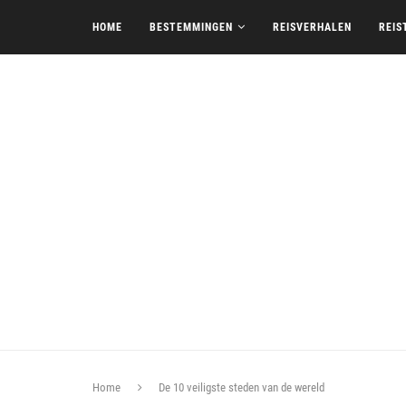
HOME
BESTEMMINGEN
REISVERHALEN
REIS
Home
De 10 veiligste steden van de wereld