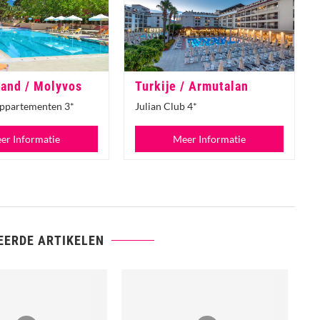
land / Molyvos
Turkije / Armutalan
ppartementen 3*
Julian Club 4*
er Informatie
Meer Informatie
EERDE ARTIKELEN