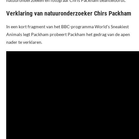
natuuronderzoeken en fotograaf Chris Packham beantwoordt.
Verklaring van natuuronderzoeker Chirs Packham
In een kort fragment van het BBC-programma World’s Sneakiest
Animals legt Packham probeert Packham het gedrag van de apen
nader te verklaren.