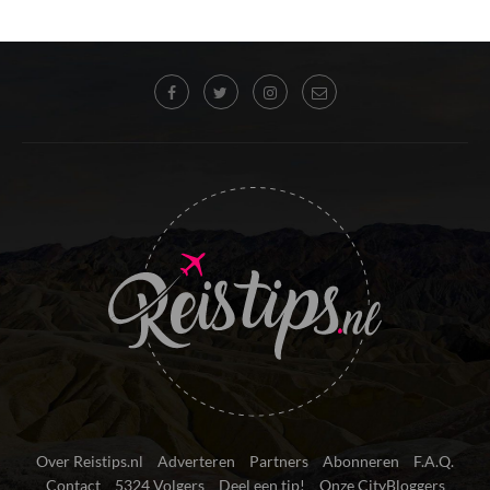
Over Reistips.nl
Adverteren
Partners
Abonneren
F.A.Q.
Contact
5324 Volgers
Deel een tip!
Onze CityBloggers