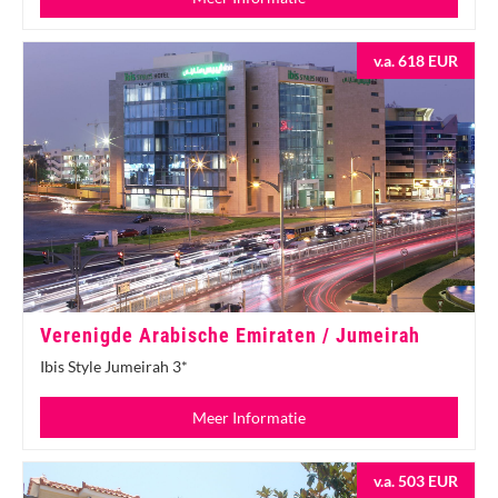
v.a. 618 EUR
Verenigde Arabische Emiraten / Jumeirah
Ibis Style Jumeirah 3*
Meer Informatie
v.a. 503 EUR