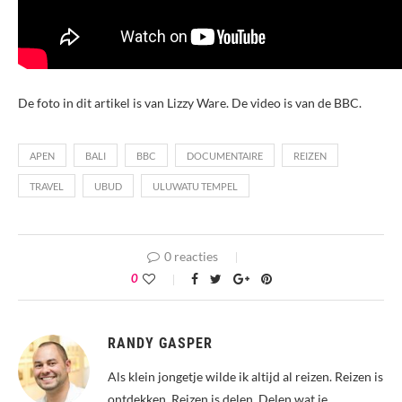
De foto in dit artikel is van Lizzy Ware. De video is van de BBC.
APEN
BALI
BBC
DOCUMENTAIRE
REIZEN
TRAVEL
UBUD
ULUWATU TEMPEL
0 reacties
0
RANDY GASPER
Als klein jongetje wilde ik altijd al reizen. Reizen is
ontdekken. Reizen is delen. Delen wat je