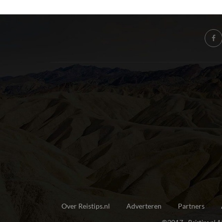
Over Reistips.nl
Adverteren
Partners