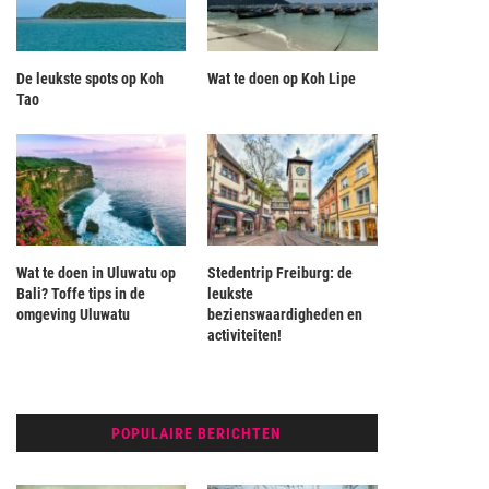
De leukste spots op Koh
Wat te doen op Koh Lipe
Tao
Wat te doen in Uluwatu op
Stedentrip Freiburg: de
Bali? Toffe tips in de
leukste
omgeving Uluwatu
bezienswaardigheden en
activiteiten!
POPULAIRE BERICHTEN