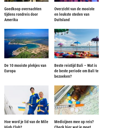
Goedkoop overnachten
Overzicht van de mooiste
tijdens rondreis door
en leukste steden van
Amerika
Duitsland
De 10 mooiste plekjes van
Beste reistijd Bali – Wat is
Europa
de beste periode om Bali te
nden op hotelkamer: vibrators, dure
Dineren onder water: bijzondere
bezoeken?
horloges en meer
onderwater restaurants
Hoe word je lid van de Mile
Medicijnen mee op reis?
High Club?
Check hier wat je moet