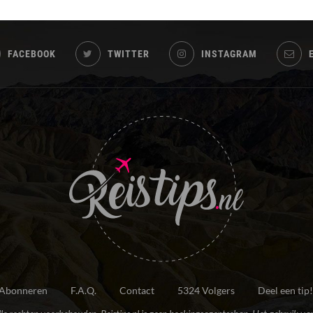
FACEBOOK
TWITTER
INSTAGRAM
Abonneren
F.A.Q.
Contact
5324 Volgers
Deel een tip!