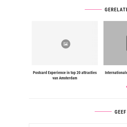
GERELAT
wetenschappers
Postcard Experience in top 20 attracties
International
raadsel
van Amsterdam
GEEF