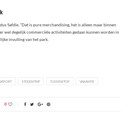
rk
aldus Safdie. “Dat is pure merchandising, het is alleen maar binnen
 er wel degelijk commerciële activiteiten gedaan kunnen worden in
ijke invulling van het park.
AIRPORT
STEDENTRIP
TUSSENSTOP
VAKANTIE
0