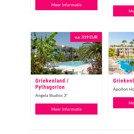
Meer Informatie
Me
v.a. 319 EUR
Griekenland /
Griekenl
Pythagorion
Apollon Ho
Angela Studios 3*
Me
Meer Informatie