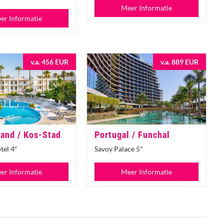
Meer Informatie
er Informatie
v.a. 456 EUR
v.a. 889 EUR
and / Kos-Stad
Portugal / Funchal
tel 4*
Savoy Palace 5*
er Informatie
Meer Informatie