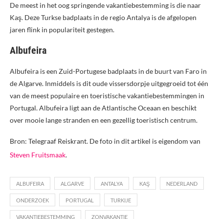
De meest in het oog springende vakantiebestemming is die naar
Kaş. Deze Turkse badplaats in de regio Antalya is de afgelopen
jaren flink in populariteit gestegen.
Albufeira
Albufeira is een Zuid-Portugese badplaats in de buurt van Faro in
de Algarve. Inmiddels is dit oude vissersdorpje uitgegroeid tot één
van de meest populaire en toeristische vakantiebestemmingen in
Portugal. Albufeira ligt aan de Atlantische Oceaan en beschikt
over mooie lange stranden en een gezellig toeristisch centrum.
Bron: Telegraaf Reiskrant. De foto in dit artikel is eigendom van
Steven Fruitsmaak
.
ALBUFEIRA
ALGARVE
ANTALYA
KAŞ
NEDERLAND
ONDERZOEK
PORTUGAL
TURKIJE
VAKANTIEBESTEMMING
ZONVAKANTIE