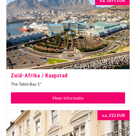
v.a. 1891 EUR
Zuid-Afrika / Kaapstad
The Table Bay 5*
Meer Informatie
v.a. 212 EUR