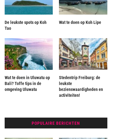
De leukste spots op Koh
Wat te doen op Koh Lipe
Tao
Wat te doen in Uluwatu op
Stedentrip Freiburg: de
Bali? Toffe tips in de
leukste
omgeving Uluwatu
bezienswaardigheden en
activiteiten!
POPULAIRE BERICHTEN