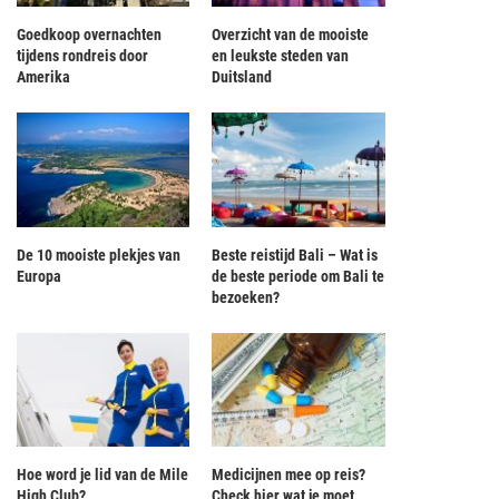
Goedkoop overnachten
Overzicht van de mooiste
tijdens rondreis door
en leukste steden van
Amerika
Duitsland
De 10 mooiste plekjes van
Beste reistijd Bali – Wat is
Europa
de beste periode om Bali te
bezoeken?
Hoe word je lid van de Mile
Medicijnen mee op reis?
High Club?
Check hier wat je moet