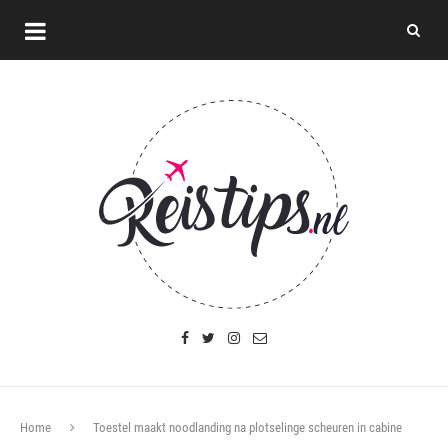
Home
Toestel maakt noodlanding na plotselinge scheuren in cabine