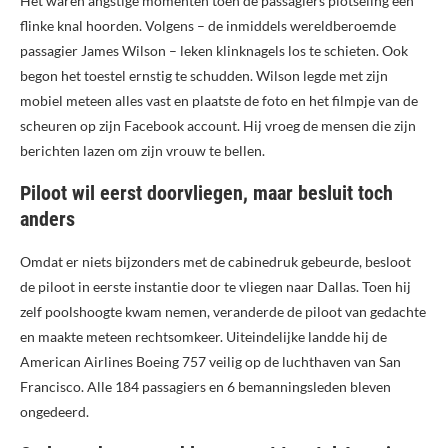
Het waren angstige momenten toen de passagiers plotseling een
flinke knal hoorden. Volgens – de inmiddels wereldberoemde
passagier James Wilson – leken klinknagels los te schieten. Ook
begon het toestel ernstig te schudden. Wilson legde met zijn
mobiel meteen alles vast en plaatste de foto en het filmpje van de
scheuren op zijn Facebook account. Hij vroeg de mensen die zijn
berichten lazen om zijn vrouw te bellen.
Piloot wil eerst doorvliegen, maar besluit toch
anders
Omdat er niets bijzonders met de cabinedruk gebeurde, besloot
de piloot in eerste instantie door te vliegen naar Dallas. Toen hij
zelf poolshoogte kwam nemen, veranderde de piloot van gedachte
en maakte meteen rechtsomkeer. Uiteindelijke landde hij de
American Airlines Boeing 757 veilig op de luchthaven van San
Francisco. Alle 184 passagiers en 6 bemanningsleden bleven
ongedeerd.