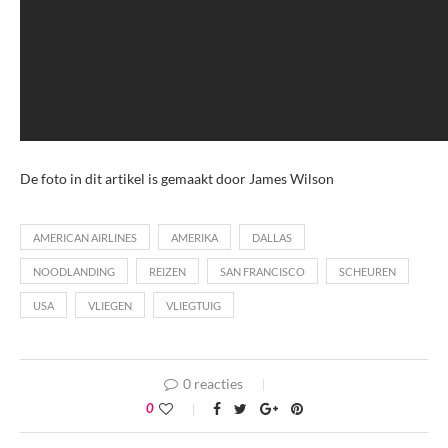
De foto in dit artikel is gemaakt door James Wilson
AMERICAN AIRLINES
AMERIKA
DALLAS
NOODLANDING
REIZEN
SAN FRANCISCO
SCHEUREN
USA
VLIEGEN
VLIEGTUIG
0 reacties
0