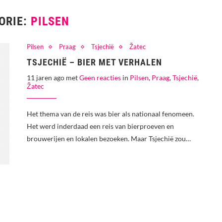
ORIE:
PILSEN
Pilsen
Praag
Tsjechië
Žatec
TSJECHIË – BIER MET VERHALEN
11 jaren ago met
Geen reacties
in
Pilsen
,
Praag
,
Tsjechië
,
Žatec
Het thema van de reis was bier als nationaal fenomeen.
Het werd inderdaad een reis van bierproeven en
brouwerijen en lokalen bezoeken. Maar Tsjechië zou…