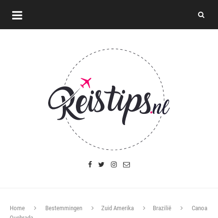
Home
Bestemmingen
Zuid Amerika
Brazilië
Canoa
Quebrada