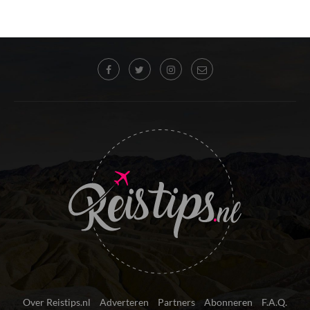
Over Reistips.nl
Adverteren
Partners
Abonneren
F.A.Q.