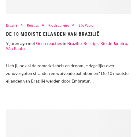
Brazilië
Reistips
Rio de Janeiro
São Paulo
DE 10 MOOISTE EILANDEN VAN BRAZILIË
9 jaren ago met
Geen reacties
in
Brazilië
,
Reistips
,
Rio de Janeiro
,
São Paulo
Heb jij ook al de zomerkriebels en droom je dagelijks over
zonovergoten stranden en wuivende palmbomen? De 10 mooiste
eilanden van Brazilië werden door Embratur,…