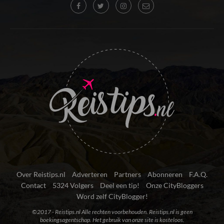
Over Reistips.nl
Adverteren
Partners
Abonneren
F.A.Q.
Contact
5324 Volgers
Deel een tip!
Onze CityBloggers
Word zelf CityBlogger!
©2017 - Reistips.nl Alle rechten voorbehouden. Reistips.nl is geen
boekingsagentschap. Het gebruik van onze site is kosteloos.