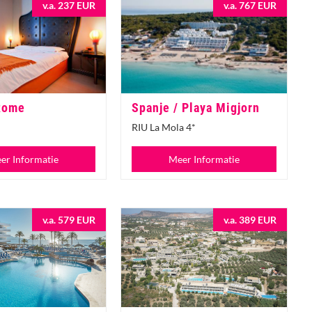
v.a. 237 EUR
v.a. 767 EUR
 Rome
Spanje / Playa Migjorn
RIU La Mola 4*
er Informatie
Meer Informatie
v.a. 579 EUR
v.a. 389 EUR