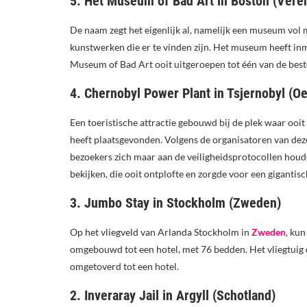
5. Het Museum of Bad Art in Boston (Vere
De naam zegt het eigenlijk al, namelijk een museum vol m
kunstwerken die er te vinden zijn. Het museum heeft inmi
Museum of Bad Art ooit uitgeroepen tot één van de bes
4. Chernobyl Power Plant in Tsjernobyl (O
Een toeristische attractie gebouwd bij de plek waar ooi
heeft plaatsgevonden. Volgens de organisatoren van deze 
bezoekers zich maar aan de veiligheidsprotocollen houden
bekijken, die ooit ontplofte en zorgde voor een gigantis
3. Jumbo Stay in Stockholm (Zweden)
Op het vliegveld van Arlanda Stockholm in
Zweden
, kun
omgebouwd tot een hotel, met 76 bedden. Het vliegtuig da
omgetoverd tot een hotel.
2. Inveraray Jail in Argyll (Schotland)