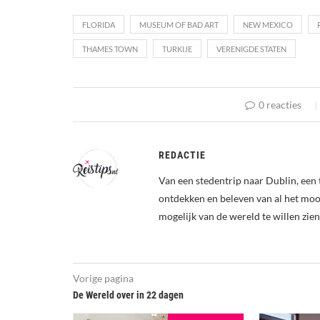
FLORIDA
MUSEUM OF BAD ART
NEW MEXICO
THAMES TOWN
TURKIJE
VERENIGDE STATEN
0 reacties
REDACTIE
Van een stedentrip naar Dublin, een 
ontdekken en beleven van al het mooi
mogelijk van de wereld te willen zien
Vorige pagina
De Wereld over in 22 dagen