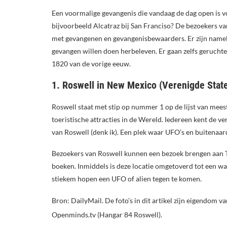
Een voormalige gevangenis die vandaag de dag open is v
bijvoorbeeld Alcatraz bij San Franciso? De bezoekers va
met gevangenen en gevangenisbewaarders. Er zijn nameli
gevangen willen doen herbeleven. Er gaan zelfs geruchte
1820 van de vorige eeuw.
1. Roswell in New Mexico (Verenigde Stat
Roswell staat met stip op nummer 1 op de lijst van mees
toeristische attracties in de Wereld. Iedereen kent de v
van Roswell (denk ik). Een plek waar UFO’s en buitena
Bezoekers van Roswell kunnen een bezoek brengen aan
boeken. Inmiddels is deze locatie omgetoverd tot een ware
stiekem hopen een UFO of alien tegen te komen.
Bron: DailyMail. De foto’s in dit artikel zijn eigendom
Openminds.tv (Hangar 84 Roswell).