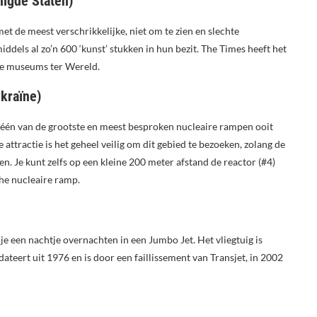
nigde Staten)
et de meest verschrikkelijke, niet om te zien en slechte
ddels al zo’n 600 ‘kunst’ stukken in hun bezit. The Times heeft het
te museums ter Wereld.
ekraïne)
t één van de grootste en meest besproken nucleaire rampen ooit
attractie is het geheel veilig om dit gebied te bezoeken, zolang de
. Je kunt zelfs op een kleine 200 meter afstand de reactor (#4)
che nucleaire ramp.
 je een nachtje overnachten in een Jumbo Jet. Het vliegtuig is
teert uit 1976 en is door een faillissement van Transjet, in 2002