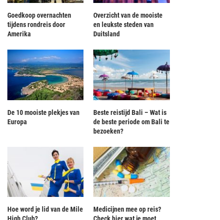
Goedkoop overnachten
Overzicht van de mooiste
tijdens rondreis door
en leukste steden van
Amerika
Duitsland
De 10 mooiste plekjes van
Beste reistijd Bali – Wat is
Europa
de beste periode om Bali te
bezoeken?
Hoe word je lid van de Mile
Medicijnen mee op reis?
High Club?
Check hier wat je moet