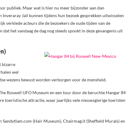
oor publiek. Maar wat is hier nu meer bijzonder aan dan
n Inveraray Jail kunnen tijdens hun bezoek gesprekken uitwisselen
jk verklede acteurs die de bezoekers de oude tijden van de
n dat het vandaag de dag nog steeds spookt in deze gevangenis uit
en)
t bizarre
erhalen wel
ardse wezens bewust worden verborgen voor de mensheid.
 The Roswell UFO Museum en een tour door de beruchte Hangar 84
 toeristische attractie, waar jaarlijks vele nieuwsgierige toeristen
 van Sandytlam.com (Hair Museum), Chairmag.it (Sheffield Murals) en