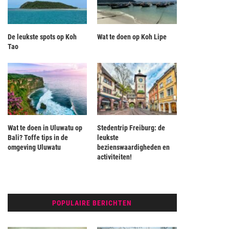
De leukste spots op Koh
Wat te doen op Koh Lipe
Tao
Wat te doen in Uluwatu op
Stedentrip Freiburg: de
Bali? Toffe tips in de
leukste
omgeving Uluwatu
bezienswaardigheden en
activiteiten!
POPULAIRE BERICHTEN