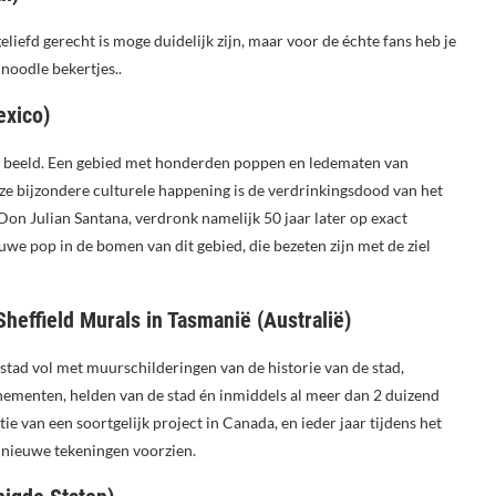
iefd gerecht is moge duidelijk zijn, maar voor de échte fans heb je
oodle bekertjes..
exico)
 beeld. Een gebied met honderden poppen en ledematen van
e bijzondere culturele happening is de verdrinkingsdood van het
Don Julian Santana, verdronk namelijk 50 jaar later op exact
uwe pop in de bomen van dit gebied, die bezeten zijn met de ziel
Sheffield Murals in Tasmanië (Australië)
stad vol met muurschilderingen van de historie van de stad,
ementen, helden van de stad én inmiddels al meer dan 2 duizend
tie van een soortgelijk project in Canada, en ieder jaar tijdens het
 nieuwe tekeningen voorzien.