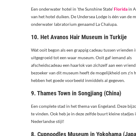
Een onderwater hotel in ’the Sunshine State’
Florida
in A
van het hotel duiken. De Undersea Lodge is één van de me
onderwater labratorium genaamd La Chalupa.
10. Het Avanos Hair Museum in Turkije
Wat ooit begon als een grappig cadeau tussen vrienden i
uitgegroeid tot een waar museum. Ooit gaf iemand als
afscheidscadeau een haarlok van zichzelf aan een vriend.
bezoeker van dit museum heeft de mogelijkheid om z’n 
hebben het goede voorbeeld inmiddels al gegeven.
9. Thames Town in Songjiang (China)
Een complete stad in het thema van Engeland. Deze bijzo
te vinden. Ook heb je in deze zelfde buurt kleine stadjes
Nederlandse stijl!
8. Cupnoodles Museum in Yokohama (Japa