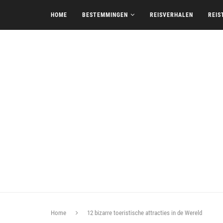
HOME
BESTEMMINGEN
REISVERHALEN
REIS
Home
12 bizarre toeristische attracties in de Wereld