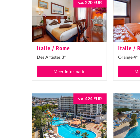
v.a. 220 EUR
Italie / Rome
Italie /
Des Artistes 3*
Orange 4*
Meer Informatie
Me
v.a. 424 EUR