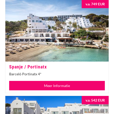
v.a. 749 EUR
Spanje / Portinatx
Barceló Portinatx 4*
Meer Informatie
v.a. 542 EUR