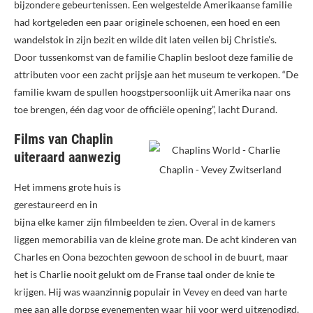
bijzondere gebeurtenissen. Een welgestelde Amerikaanse familie
had kortgeleden een paar originele schoenen, een hoed en een
wandelstok in zijn bezit en wilde dit laten veilen bij Christie’s.
Door tussenkomst van de familie Chaplin besloot deze familie de
attributen voor een zacht prijsje aan het museum te verkopen. “De
familie kwam de spullen hoogstpersoonlijk uit Amerika naar ons
toe brengen, één dag voor de officiële opening”, lacht Durand.
Films van Chaplin
uiteraard aanwezig
Het immens grote huis is
gerestaureerd en in
bijna elke kamer zijn filmbeelden te zien. Overal in de kamers
liggen memorabilia van de kleine grote man. De acht kinderen van
Charles en Oona bezochten gewoon de school in de buurt, maar
het is Charlie nooit gelukt om de Franse taal onder de knie te
krijgen. Hij was waanzinnig populair in Vevey en deed van harte
mee aan alle dorpse evenementen waar hij voor werd uitgenodigd.