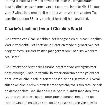
Immigratiedienst en werd bovendien in de Verenigde Staten
beschuldigd een aanhanger van het communisme te zijn. Hij koos
voor Zwitserland omdat hij met rust wilde worden gelaten. Tot
aan zijn dood op 88-jarige leeftijd heeft hij hier gewoond.
Charlie’s landgoed wordt Chaplins World
De nazaten van Charlie hebben het landgoed en huis aan Chaplins
World verkocht. Het heeft de initiator en mede-eigenaar van het
project, Yves Durand, zestien jaar gekost om Chaplins World te
realiseren.
De uitstekende relatie die Durand heeft met de, overigens zeer
bereidwillige, Chaplin-familie, heeft er ondermeer toe geleid dat
er talloze originele attributen ter beschikking zijn gesteld. Overal
zijn de originele rekwisieten tentoongesteld, zoals zijn rafelige pak
en de wandelstokken die onderdeel van zijn outfit maakten. Yves
Durand vertelde me dat hij doorlopend contact heeft met de
familie Chaplin en dat ze hem op de hoogte houden van allerlei