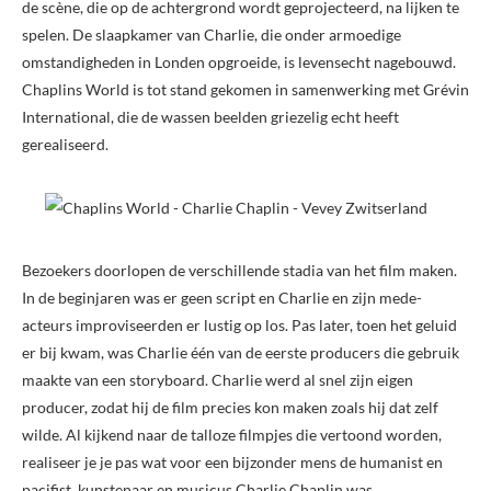
de scène, die op de achtergrond wordt geprojecteerd, na lijken te
spelen. De slaapkamer van Charlie, die onder armoedige
omstandigheden in Londen opgroeide, is levensecht nagebouwd.
Chaplins World is tot stand gekomen in samenwerking met Grévin
International, die de wassen beelden griezelig echt heeft
gerealiseerd.
Bezoekers doorlopen de verschillende stadia van het film maken.
In de beginjaren was er geen script en Charlie en zijn mede-
acteurs improviseerden er lustig op los. Pas later, toen het geluid
er bij kwam, was Charlie één van de eerste producers die gebruik
maakte van een storyboard. Charlie werd al snel zijn eigen
producer, zodat hij de film precies kon maken zoals hij dat zelf
wilde. Al kijkend naar de talloze filmpjes die vertoond worden,
realiseer je je pas wat voor een bijzonder mens de humanist en
pacifist, kunstenaar en musicus Charlie Chaplin was.