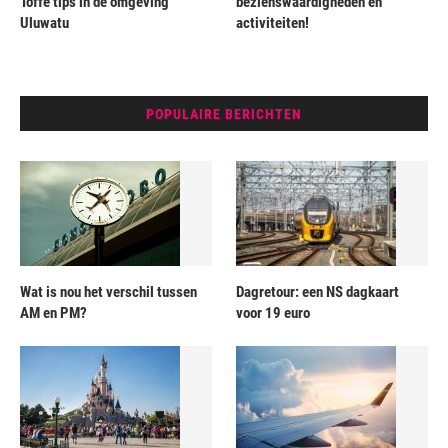
Toffe tips in de omgeving
bezienswaardigheden en
Uluwatu
activiteiten!
POPULAIRE BERICHTEN
Wat is nou het verschil tussen
Dagretour: een NS dagkaart
AM en PM?
voor 19 euro