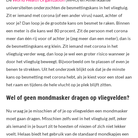
universiteiten onderzochten de besmettingskans in het vliegtuig.
Zit er iemand met corona (of een ander virus) naast, achter of
voor je? Dan loop je de grootste kans om besmet te raken. Binnen
een meter is die kans wel 80 procent. Zit de persoon met corona
meer dan één rij voor of achter je (zeg meer dan een meter), dan is
de besmettingskans erg klein. Zit iemand met corona in het
vliegtuig verder weg, dan loop je wel een groter risico wanneer je
door het vliegtuig beweegt. Bijvoorbeeld om te plassen of even je
benen te strekken. Uit het onderzoek blijkt ook dat je de minste
kans op besmetting met corona hebt, als je kiest voor een stoel aan
het raam en tijdens de hele vlucht op je plek blijft zitten.
Wel of geen mondmasker dragen op vliegvelden?
Nu vraag je je misschien af of je op vliegvelden een mondmasker
moet gaan dragen. Misschien zelfs wel in het vliegtuig zelf, zeker
als iemand in je buurt zit te hoesten of niezen of zich niet lekker
voelt. Helaas biedt het gebruik van de standaard mondkapjes een