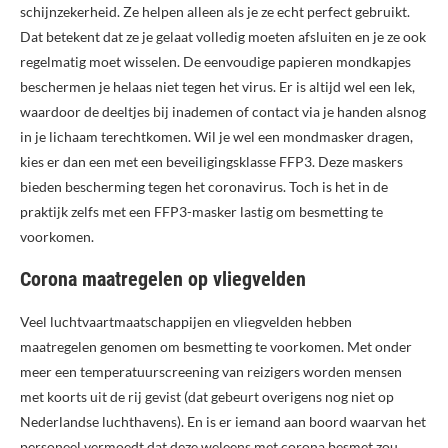
schijnzekerheid. Ze helpen alleen als je ze echt perfect gebruikt.
Dat betekent dat ze je gelaat volledig moeten afsluiten en je ze ook
regelmatig moet wisselen. De eenvoudige papieren mondkapjes
beschermen je helaas niet tegen het virus. Er is altijd wel een lek,
waardoor de deeltjes bij inademen of contact via je handen alsnog
in je lichaam terechtkomen. Wil je wel een mondmasker dragen,
kies er dan een met een beveiligingsklasse FFP3. Deze maskers
bieden bescherming tegen het coronavirus. Toch is het in de
praktijk zelfs met een FFP3-masker lastig om besmetting te
voorkomen.
Corona maatregelen op vliegvelden
Veel luchtvaartmaatschappijen en vliegvelden hebben
maatregelen genomen om besmetting te voorkomen. Met onder
meer een temperatuurscreening van reizigers worden mensen
met koorts uit de rij gevist (dat gebeurt overigens nog niet op
Nederlandse luchthavens). En is er iemand aan boord waarvan het
personeel vermoedt dat deze weleens met corona besmet zou