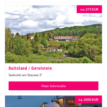
v.a. 273 EUR
Duitsland / Gerolstein
Seehotel am Stausee 3*
Meer Informatie
v.a. 1050 EUR