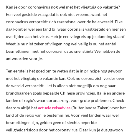
Kan je door coronavirus nog wel met het vliegtuig op vakantie?
Een veel gestelde vraag, dat is ook niet vreemd, want het
coronavirus verspreidt zich razendsnel over de hele wereld. Elke
dag komt er wel een land bij waar corona is vastgesteld en mensen
overlijden aan het virus. Heb je een vliegreis op je planning staan?
Weet je nu niet zeker of vliegen nog wel veilig is nu het aantal
besmettingen met het coronavirus zo snel stijgt? We hebben de
antwoorden voor je.
Ten eerste is het goed om te weten dat je in principe nog gewoon
met het vliegtuig op vakantie kan. Ook nu corona zich verder over
de wereld verspreidt. Het is alleen niet mogelijk om nog naar
brandhaarden zoals bepaalde Chinese provincies, Italië en andere
landen of regio’s waar corona zorgt voor grote problemen. Check
daarom altijd het
actuele reisadvies
(Buitenlandse Zaken) voor het
land of de regio van je bestemming. Voor veel landen waar wel
besmettingen zijn, gelden geen of slechts beperkte
veiligheidsrisico’s door het coronavirus. Daar kun je dus gewoon