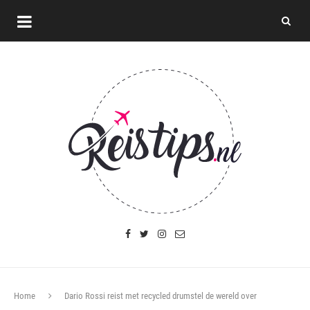
Home
Dario Rossi reist met recycled drumstel de wereld over