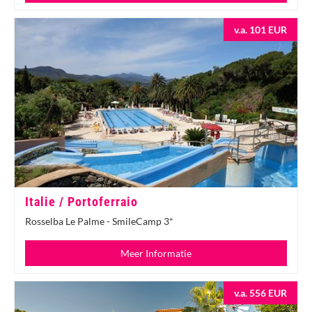
v.a. 101 EUR
Italie / Portoferraio
Rosselba Le Palme - SmileCamp 3*
Meer Informatie
v.a. 556 EUR