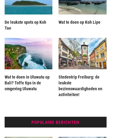
De leukste spots op Koh
Wat te doen op Koh Lipe
Tao
Wat te doen in Uluwatu op
Stedentrip Freiburg: de
Bali? Toffe tips in de
leukste
omgeving Uluwatu
bezienswaardigheden en
activiteiten!
POPULAIRE BERICHTEN