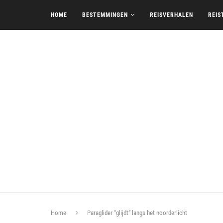
HOME
BESTEMMINGEN
REISVERHALEN
REIS
Home
Paraglider “glijdt” langs het noorderlicht