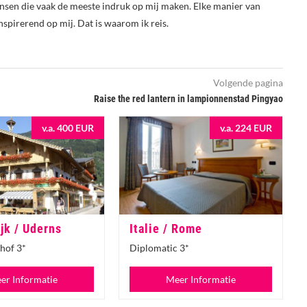
nsen die vaak de meeste indruk op mij maken. Elke manier van
nspirerend op mij. Dat is waarom ik reis.
Volgende pagina
Raise the red lantern in lampionnenstad Pingyao
v.a. 400 EUR
v.a. 224 EUR
jk / Uderns
Italie / Rome
hof 3*
Diplomatic 3*
er Informatie
Meer Informatie