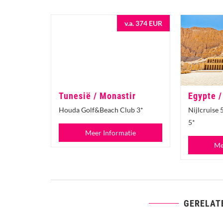
v.a. 374 EUR
Tunesië / Monastir
Egypte /
Houda Golf&Beach Club 3*
Nijlcruise 
5*
Meer Informatie
Me
GERELAT