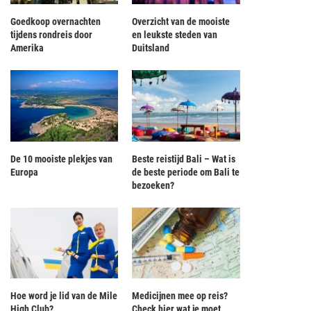
Goedkoop overnachten
Overzicht van de mooiste
tijdens rondreis door
en leukste steden van
Amerika
Duitsland
De 10 mooiste plekjes van
Beste reistijd Bali – Wat is
Europa
de beste periode om Bali te
bezoeken?
Hoe word je lid van de Mile
Medicijnen mee op reis?
High Club?
Check hier wat je moet