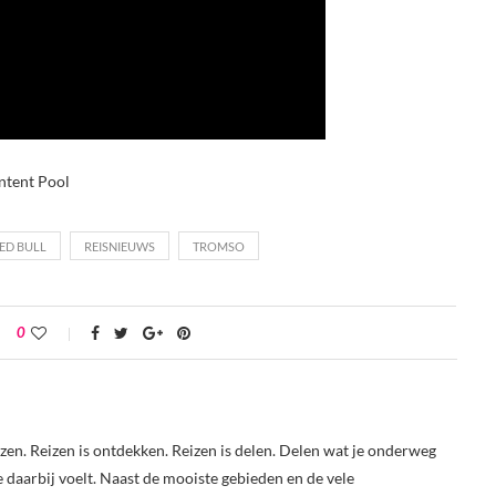
ontent Pool
ED BULL
REISNIEUWS
TROMSO
0
reizen. Reizen is ontdekken. Reizen is delen. Delen wat je onderweg
je daarbij voelt. Naast de mooiste gebieden en de vele