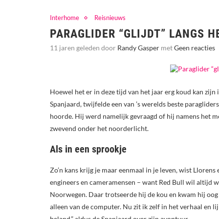
Interhome
Reisnieuws
PARAGLIDER “GLIJDT” LANGS 
11 jaren geleden door
Randy Gasper
met
Geen reacties
Hoewel het er in deze tijd van het jaar erg koud kan zij
Spanjaard, twijfelde een van ’s werelds beste paraglide
hoorde. Hij werd namelijk gevraagd of hij namens het m
zwevend onder het noorderlicht.
Als in een sprookje
Zo’n kans krijg je maar eenmaal in je leven, wist Llorens
engineers en cameramensen – want Red Bull wil altijd wel
Noorwegen. Daar trotseerde hij de kou en kwam hij oog i
alleen van de computer. Nu zit ik zelf in het verhaal en l
beland,” aldus de Spanjaard over zijn avontuur.