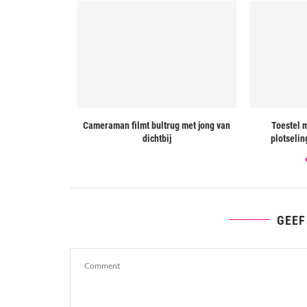
euw waterpark in
Cameraman filmt bultrug met jong van
Toestel 
dichtbij
plotselin
GEEF