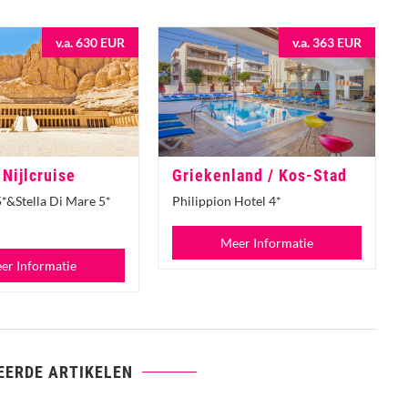
v.a. 630 EUR
v.a. 363 EUR
 Nijlcruise
Griekenland / Kos-Stad
5*&Stella Di Mare 5*
Philippion Hotel 4*
Meer Informatie
er Informatie
EERDE ARTIKELEN