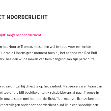
HET NOORDERLICHT
n in het Noorse Tromsø, misschien wel te koud voor een echte
rs Horacio Llorens geen moment toen hij het aanbod van Red Bull
erk, beelden wilde maken van hem hangend aan zijn parachute,
 en daarom zei hij direct ja op het aanbod. Met een ervaren team van
 top of the bill beeldkwaliteit – reisde Llorens af naar Tromsø in
n oog te staan met het noorderlicht. “Normaal zie ik deze beelden
ijkt het vliegen onder het noorderlicht alsof ik in een sprookje ben